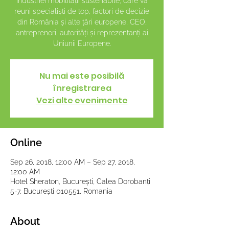
industriei mobilității sustenabile, care va
reuni specialiști de top, factori de decizie
din România și alte țări europene, CEO,
antreprenori, autorități și reprezentanți ai
Uniunii Europene.
Nu mai este posibilă
înregistrarea
Vezi alte evenimente
Online
Sep 26, 2018, 12:00 AM – Sep 27, 2018,
12:00 AM
Hotel Sheraton, București, Calea Dorobanți
5-7, București 010551, Romania
About