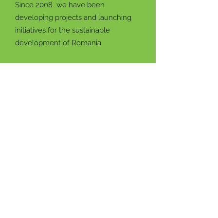
Since 2008 we have been
developing projects and launching
initiatives for the sustainable
development of Romania
Email:
info@rogbc.org
87 Nicolae G. Caramfil,
Address:
Sector 1. Bucharest,
Romania
Stay connected with us!
Enter your email address
Subscribe