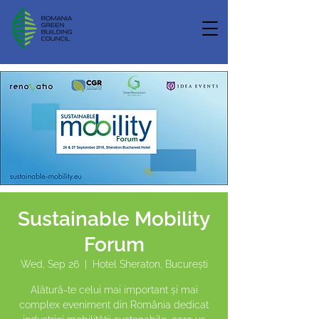
Sustainable Mobility
Forum
Wed, Sep 26
  |  
Hotel Sheraton, București
Alătură-te celui mai important și mai
complex eveniment din România dedicat