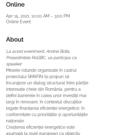
Online
Apr 15, 2021, 10:00 AM – 3:00 PM
Online Event
About
La acest eveniment, Andrei Botiș, 
Președintele RoGBC, va participa ca 
speaker.
Mesele rotunde organizate în cadrul 
proiectului SMAFIN își propun să 
încurajeze un dialog structural între părțile 
interesate cheie din România, pentru a 
defini barierele în calea unor investiții mai 
largi în renovare, în contextul discuțiilor 
legate finanțarea eficienței energetice, în 
conformitate cu prioritățile și oportunitățile 
naționale.
Creșterea eficienței energetice este 
asumată la nivel european ca obiectiv 