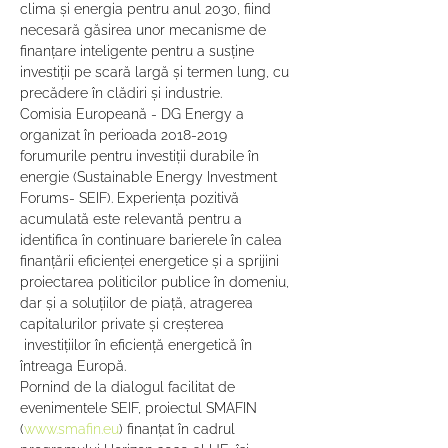
clima și energia pentru anul 2030, fiind 
necesară găsirea unor mecanisme de 
finanțare inteligente pentru a susține 
investiții pe scară largă și termen lung, cu 
precădere în clădiri și industrie.
Comisia Europeană - DG Energy a 
organizat în perioada 2018-2019 
forumurile pentru investiții durabile în 
energie (Sustainable Energy Investment 
Forums- SEIF). Experiența pozitivă 
acumulată este relevantă pentru a 
identifica în continuare barierele în calea 
finanțării eficienței energetice și a sprijini 
proiectarea politicilor publice în domeniu, 
dar și a soluțiilor de piață, atragerea 
capitalurilor private și creșterea 
 investițiilor în eficiență energetică în 
întreaga Europă.
Pornind de la dialogul facilitat de 
evenimentele SEIF, proiectul SMAFIN 
(
www.smafin.eu
) finanțat în cadrul 