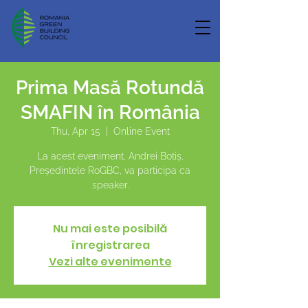
Prima Masă Rotundă
SMAFIN în România
Thu, Apr 15
  |  
Online Event
La acest eveniment, Andrei Botiș,
Președintele RoGBC, va participa ca
speaker.
Nu mai este posibilă
înregistrarea
Vezi alte evenimente