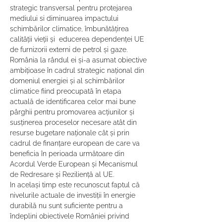
strategic transversal pentru protejarea 
mediului si diminuarea impactului 
schimbărilor climatice, îmbunătățirea 
calității vieții și  educerea dependenței UE 
de furnizorii externi de petrol și gaze. 
România la rândul ei și-a asumat obiective 
ambițioase în cadrul strategic național din 
domeniul energiei și al schimbărilor 
climatice fiind preocupată în etapa 
actuală de identificarea celor mai bune 
pârghii pentru promovarea acțiunilor și 
susținerea proceselor necesare atât din 
resurse bugetare naționale cât și prin 
cadrul de finanțare european de care va 
beneficia în perioada următoare din 
Acordul Verde European și Mecanismul 
de Redresare și Reziliență al UE.
In același timp este recunoscut faptul că 
nivelurile actuale de investiții în energie 
durabilă nu sunt suficiente pentru a 
îndeplini obiectivele României privind 