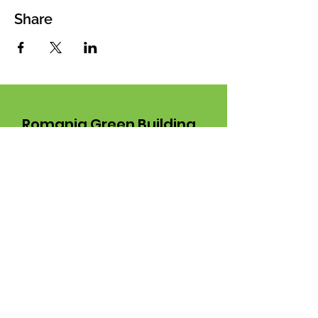
Share
Romania Green Building
Coucil Association
Since 2008 we have been
developing projects and launching
initiatives for the sustainable
development of Romania
Email:
info@rogbc.org
87 Nicolae G. Caramfil,
Address: