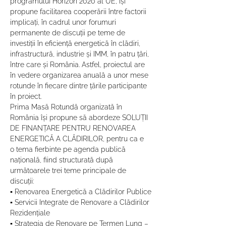
programului Horizon 2020 al UE, își 
propune facilitarea cooperării între factorii 
implicați, în cadrul unor forumuri 
permanente de discuții pe teme de 
investiții în eficiență energetică în clădiri, 
infrastructură, industrie și IMM, în patru țări, 
între care și România. Astfel, proiectul are 
în vedere organizarea anuală a unor mese 
rotunde în fiecare dintre țările participante 
în proiect.
Prima Masă Rotundă organizată în 
România își propune să abordeze SOLUȚII 
DE FINANȚARE PENTRU RENOVAREA 
ENERGETICĂ A CLĂDIRILOR, pentru ca e 
o tema fierbinte pe agenda publică 
națională, fiind structurată după 
următoarele trei teme principale de 
discuții:
▪ Renovarea Energetică a Clădirilor Publice
▪ Servicii Integrate de Renovare a Clădirilor 
Rezidențiale
▪ Strategia de Renovare pe Termen Lung – 