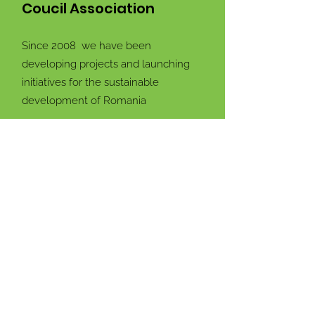
Coucil Association
Since 2008 we have been
developing projects and launching
initiatives for the sustainable
development of Romania
Email:
info@rogbc.org
87 Nicolae G. Caramfil,
Address:
Sector 1. Bucharest,
Romania
Stay connected with us!
Enter your email address