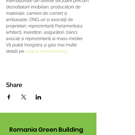
internaționale din diferite sectoare precum: 
dezvoltatorii imobiliari, producătorii de 
materiale, camere de comerț și 
ambasade, ONG-uri și asociații de 
proprietari, reprezentanți Parlamentului, 
arhitecți, investitori, asigurători, bănci, 
avocați și reprezentanți ai mass-mediei.
Vă puteți înregistra și găsi mai multe 
detalii pe 
pagina evenimentului.
Share
Romania Green Building