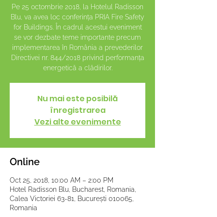
Pe 25 octombrie 2018, la Hotelul Radisson
Blu, va avea loc conferința PRIA Fire Safety
for Buildings. În cadrul acestui eveniment
se vor dezbate teme importante precum
implementarea în România a prevederilor
Directivei nr. 844/2018 privind performanța
energetică a clădirilor.
Nu mai este posibilă
înregistrarea
Vezi alte evenimente
Online
Oct 25, 2018, 10:00 AM – 2:00 PM
Hotel Radisson Blu, Bucharest, Romania,
Calea Victoriei 63-81, București 010065,
Romania