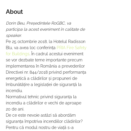
About
Dorin Beu, Președintele RoGBC, va 
participa la acest eveniment în calitate de 
speaker.
Pe 25 octombrie 2018, la Hotelul Radisson 
Blu, va avea loc conferința 
PRIA Fire Safety 
for Buildings
. În cadrul acestui eveniment 
se vor dezbate teme importante precum 
implementarea în România a prevederilor 
Directivei nr. 844/2018 privind performanța 
energetică a clădirilor și propuneri de 
îmbunătățire a legislației de siguranță la 
incendiu.
Normativul tehnic privind siguranța la 
incendiu a clădirilor e vechi de aproape 
20 de ani.
De ce este nevoie astăzi să abordăm 
siguranța împotriva incendiilor clădirilor? 
Pentru că modul nostru de viață s-a 