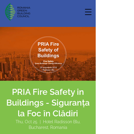
PRIA Fire Safety in
Buildings - Siguranța
la Foc în Clădiri
Thu, Oct 25
  |  
Hotel Radisson Blu,
Bucharest, Romania