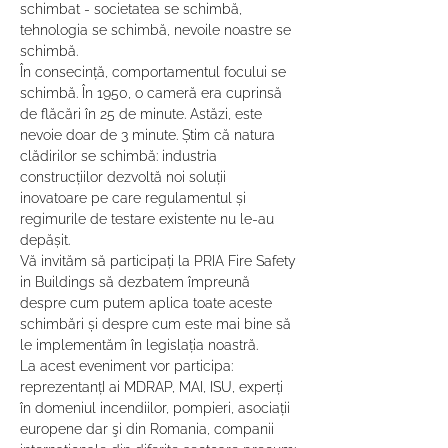
schimbat - societatea se schimbă, 
tehnologia se schimbă, nevoile noastre se 
schimbă.
În consecință, comportamentul focului se 
schimbă. În 1950, o cameră era cuprinsă 
de flăcări în 25 de minute. Astăzi, este 
nevoie doar de 3 minute. Știm că natura 
clădirilor se schimbă: industria 
construcțiilor dezvoltă noi soluții 
inovatoare pe care regulamentul și 
regimurile de testare existente nu le-au 
depășit.
Vă invităm să participați la PRIA Fire Safety 
in Buildings să dezbatem împreună 
despre cum putem aplica toate aceste 
schimbări și despre cum este mai bine să 
le implementăm în legislația noastră.
La acest eveniment vor participa: 
reprezentanțI ai MDRAP, MAI, ISU, experți 
în domeniul incendiilor, pompieri, asociații 
europene dar şi din Romania, companii 