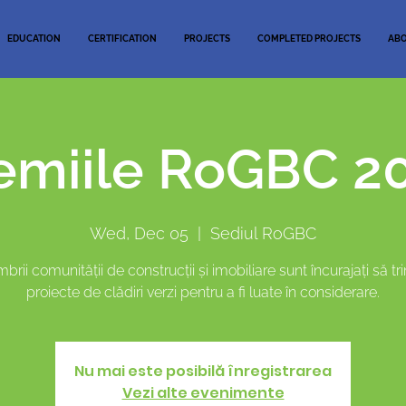
EDUCATION
CERTIFICATION
PROJECTS
COMPLETED PROJECTS
AB
emiile RoGBC 2
Wed, Dec 05
  |  
Sediul RoGBC
rii comunității de construcții și imobiliare sunt încurajați să tr
proiecte de clădiri verzi pentru a fi luate în considerare.
Nu mai este posibilă înregistrarea
Vezi alte evenimente