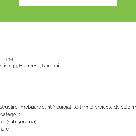
:00 PM
tina 43, București, Romania
ucții și imobiliare sunt încurajați să trimită proiecte de clădiri v
categorii:
 mic (sub 500 mp)
 mare