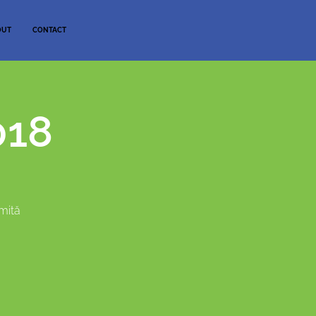
OUT
CONTACT
018
imită