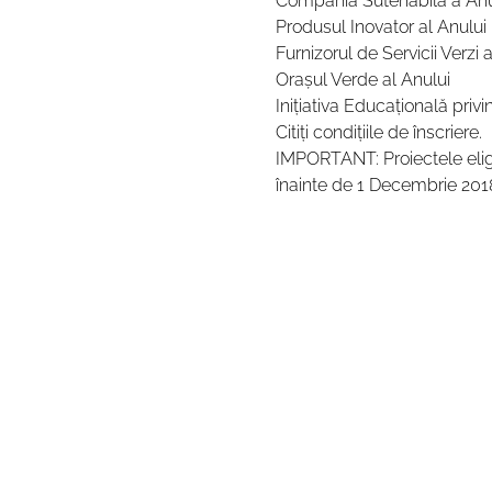
Compania Sutenabilă a Anu
Produsul Inovator al Anului
Furnizorul de Servicii Verzi 
Orașul Verde al Anului
Inițiativa Educațională privi
Citiți condițiile de înscriere.
IMPORTANT: Proiectele eligibi
înainte de 1 Decembrie 2