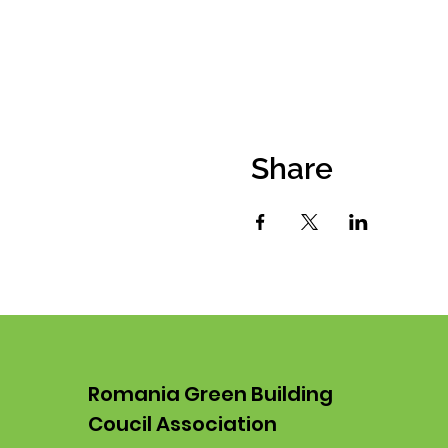
Share
Romania Green Building
Coucil Association