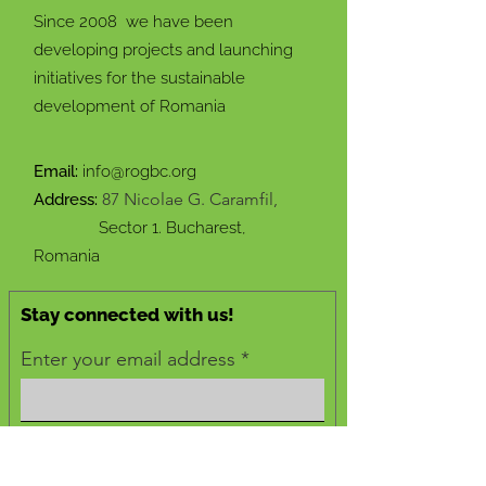
Since 2008 we have been
developing projects and launching
initiatives for the sustainable
development of Romania
Email:
info@rogbc.org
87 Nicolae G. Caramfil,
Address:
Sector 1. Bucharest,
Romania
Stay connected with us!
Enter your email address
Subscribe