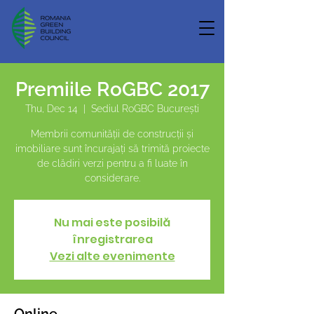
Premiile RoGBC 2017
Thu, Dec 14
  |  
Sediul RoGBC București
Membrii comunității de construcții și
imobiliare sunt încurajați să trimită proiecte
de clădiri verzi pentru a fi luate în
considerare.
Nu mai este posibilă
înregistrarea
Vezi alte evenimente