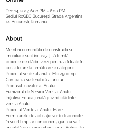
Online
Dec 14, 2017, 6:00 PM – 8:00 PM
Sediul RoGBC București, Strada Argentina
14, București, Romania
About
Membrii comunității de construcții și 
imobiliare sunt încurajați să trimită 
proiecte de clădiri verzi pentru a fi luate în 
considerare la următoarele categorii:
Proiectul verde al anului: Mic <500mp
Compania sustenabilă a anului
Produsul Inovator al Anului
Furnizorul de Servicii Verzi al Anului
Inițiativa Educațională privind clădirile 
verzi a Anului
Proiectul Verde al Anului: Mare
Formularele de aplicație vor fi disponibile 
în scurt timp iar componența juriului va fi 
anunțată pe 13 noiembrie 20017. Aplicațiile 