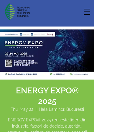
ENERGY EXPO®
2025
Thu, May 22
  |  
Hala Laminor, București
ENERGY EXPO® 2025 reunește lideri din
industrie, factori de decizie, autorități,