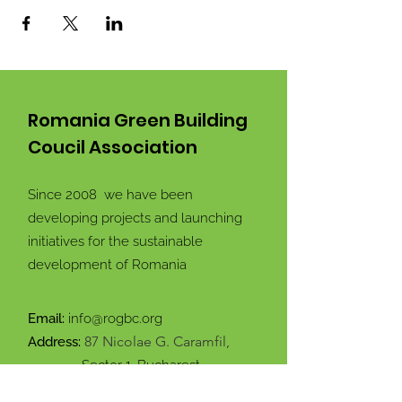
Romania Green Building
Coucil Association
Since 2008 we have been
developing projects and launching
initiatives for the sustainable
development of Romania
Email:
info@rogbc.org
87 Nicolae G. Caramfil,
Address:
Sector 1. Bucharest,
Romania