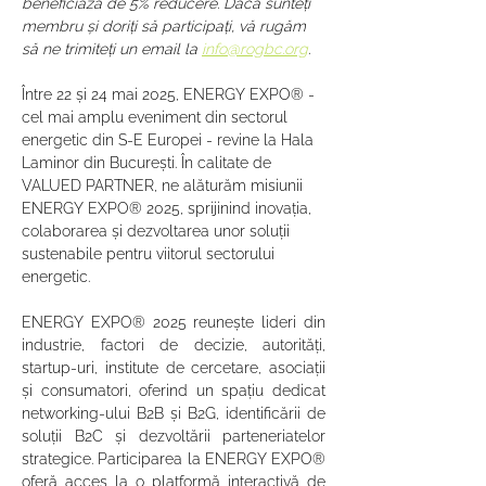
beneficiază de 5% reducere. Dacă sunteți 
membru și doriți să participați, vă rugăm 
să ne trimiteți un email la 
info@rogbc.org
.
Între 22 și 24 mai 2025, ENERGY EXPO® - 
cel mai amplu eveniment din sectorul 
energetic din S-E Europei - revine la Hala 
Laminor din București. În calitate de 
VALUED PARTNER, ne alăturăm misiunii 
ENERGY EXPO® 2025, sprijinind inovația, 
colaborarea și dezvoltarea unor soluții 
sustenabile pentru viitorul sectorului 
energetic.
ENERGY EXPO® 2025 reunește lideri din 
industrie, factori de decizie, autorități, 
startup-uri, institute de cercetare, asociații 
și consumatori, oferind un spațiu dedicat 
networking-ului B2B și B2G, identificării de 
soluții B2C și dezvoltării parteneriatelor 
strategice. Participarea la ENERGY EXPO® 
oferă acces la o platformă interactivă de 