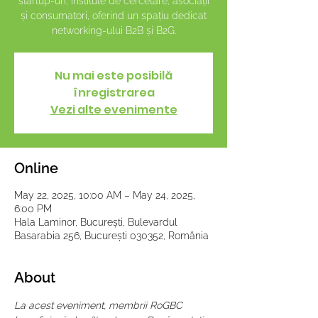
startup-uri, institute de cercetare, asociații
și consumatori, oferind un spațiu dedicat
networking-ului B2B și B2G.
Nu mai este posibilă
înregistrarea
Vezi alte evenimente
Online
May 22, 2025, 10:00 AM – May 24, 2025,
6:00 PM
Hala Laminor, București, Bulevardul
Basarabia 256, București 030352, România
About
La acest eveniment, membrii RoGBC 