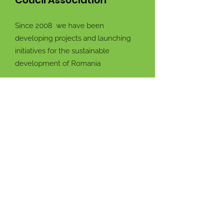
Coucil Association
Since 2008 we have been
developing projects and launching
initiatives for the sustainable
development of Romania
Email:
info@rogbc.org
87 Nicolae G. Caramfil,
Address:
Sector 1. Bucharest,
Romania
Stay connected with us!
Enter your email address
Subscribe