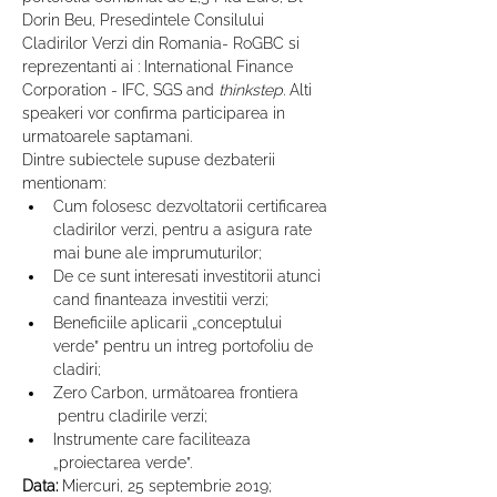
Dorin Beu, Presedintele Consilului 
Cladirilor Verzi din Romania- RoGBC si 
reprezentanti ai : International Finance 
Corporation - IFC, SGS and 
thinkstep.
 Alti 
speakeri vor confirma participarea in 
urmatoarele saptamani.
Dintre subiectele supuse dezbaterii 
mentionam:
Cum folosesc dezvoltatorii certificarea 
cladirilor verzi, pentru a asigura rate 
mai bune ale imprumuturilor;
De ce sunt interesati investitorii atunci 
cand finanteaza investitii verzi;
Beneficiile aplicarii „conceptului 
verde” pentru un intreg portofoliu de 
cladiri;
Zero Carbon, următoarea frontiera 
 pentru cladirile verzi;
Instrumente care faciliteaza 
„proiectarea verde”.
Data:
 Miercuri, 25 septembrie 2019;