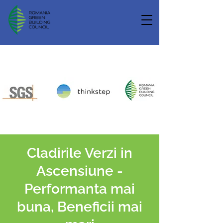
Cladirile Verzi in
Ascensiune -
Performanta mai
buna, Beneficii mai