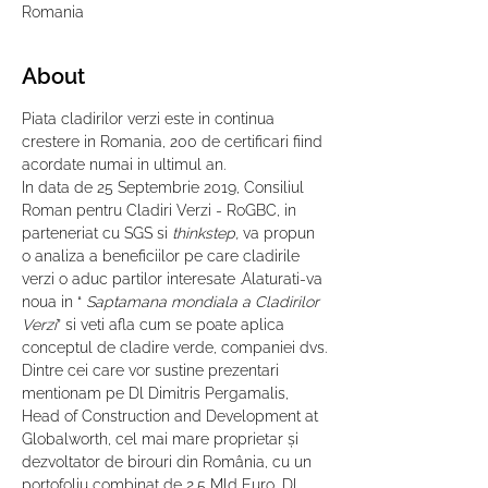
Romania
About
Piata cladirilor verzi este in continua 
crestere in Romania, 200 de certificari fiind 
acordate numai in ultimul an.
In data de 25 Septembrie 2019, Consiliul 
Roman pentru Cladiri Verzi - RoGBC, in 
parteneriat cu SGS si 
thinkstep, 
va propun 
o analiza a beneficiilor pe care cladirile 
verzi o aduc partilor interesate .Alaturati-va 
noua in “ 
Saptamana mondiala a Cladirilor 
Verzi
” si veti afla cum se poate aplica 
conceptul de cladire verde, companiei dvs.
Dintre cei care vor sustine prezentari 
mentionam pe Dl Dimitris Pergamalis, 
Head of Construction and Development at 
Globalworth, cel mai mare proprietar și 
dezvoltator de birouri din România, cu un 
portofoliu combinat de 2,5 Mld Euro, Dl 