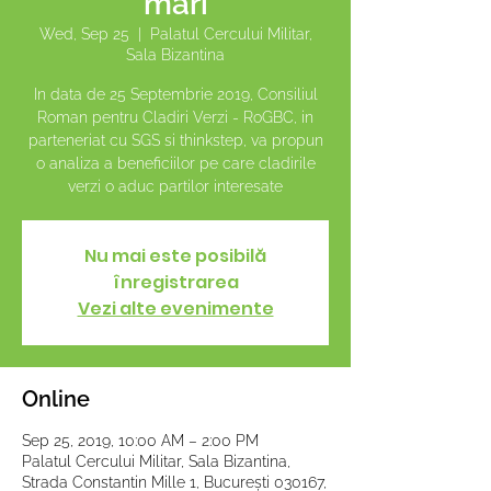
mari
Wed, Sep 25
  |  
Palatul Cercului Militar,
Sala Bizantina
In data de 25 Septembrie 2019, Consiliul
Roman pentru Cladiri Verzi - RoGBC, in
parteneriat cu SGS si thinkstep, va propun
o analiza a beneficiilor pe care cladirile
verzi o aduc partilor interesate
Nu mai este posibilă
înregistrarea
Vezi alte evenimente
Online
Sep 25, 2019, 10:00 AM – 2:00 PM
Palatul Cercului Militar, Sala Bizantina,
Strada Constantin Mille 1, București 030167,