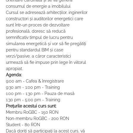
orientare cardinală și se va genera 
consumul de energie a imobilului.
Cursul se adresează arhitecților, inginerilor 
constructori și auditorilor energetici care 
sunt într-un proces de dezvoltare 
profesională, doresc să reducă 
semnificativ timpul de lucru pentru 
simularea energetică și vor să fie pregătiți 
pentru standardul BIM și case 
verzi/pasive, a căror caracteristici 
urmează să fie impuse prin lege în viitorul 
apropiat.
Agenda:
9:00 am - Cafea & înregistrare
9:30 am - 1:00 pm - Training
1:00 pm - 1:30 pm - Pauza de masă
1:30 pm - 5:00 pm - Training
Prețurile acestui curs sunt:
Membru RoGBC - 150 RON
Non-membru RoGBC - 200 RON
Student - 80 RON
Dacă doriți să participați la acest curs, vă 