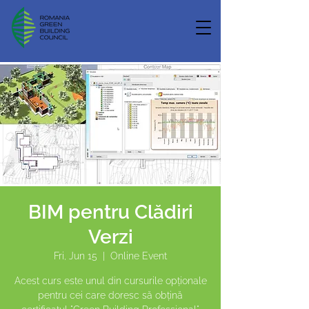
BIM pentru Clădiri
Verzi
Fri, Jun 15
  |  
Online Event
Acest curs este unul din cursurile opționale
pentru cei care doresc să obțină