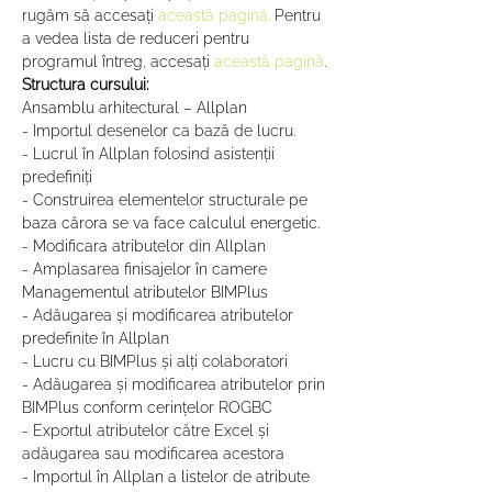
rugăm să accesați 
această pagină.
 Pentru 
a vedea lista de reduceri pentru 
programul întreg, accesați 
această pagină
.
Structura cursului:
Ansamblu arhitectural – Allplan
- Importul desenelor ca bază de lucru.
- Lucrul în Allplan folosind asistenții 
predefiniți
- Construirea elementelor structurale pe 
baza cărora se va face calculul energetic.
- Modificara atributelor din Allplan
- Amplasarea finisajelor în camere
Managementul atributelor BIMPlus
- Adăugarea și modificarea atributelor 
predefinite în Allplan
- Lucru cu BIMPlus și alți colaboratori
- Adăugarea și modificarea atributelor prin 
BIMPlus conform cerințelor ROGBC
- Exportul atributelor către Excel și 
adăugarea sau modificarea acestora
- Importul în Allplan a listelor de atribute