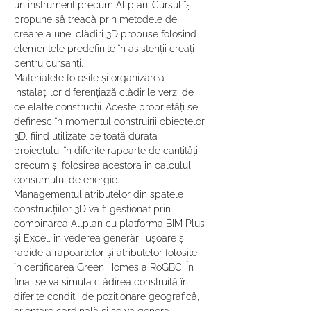
un instrument precum Allplan. Cursul își 
propune să treacă prin metodele de 
creare a unei clădiri 3D propuse folosind 
elementele predefinite în asistenții creați 
pentru cursanți.
Materialele folosite și organizarea 
instalațiilor diferențiază clădirile verzi de 
celelalte construcții. Aceste proprietăți se 
definesc în momentul construirii obiectelor 
3D, fiind utilizate pe toată durata 
proiectului în diferite rapoarte de cantități, 
precum și folosirea acestora în calculul 
consumului de energie.
Managementul atributelor din spatele 
construcțiilor 3D va fi gestionat prin 
combinarea Allplan cu platforma BIM Plus 
și Excel, în vederea generării ușoare și 
rapide a rapoartelor și atributelor folosite 
în certificarea Green Homes a RoGBC. În 
final se va simula clădirea construită în 
diferite condiții de poziționare geografică, 