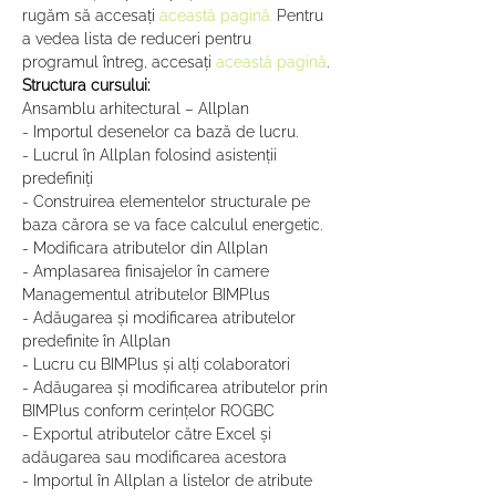
rugăm să accesați 
această pagină.
 Pentru 
a vedea lista de reduceri pentru 
programul întreg, accesați 
această pagină
.
Structura cursului:
Ansamblu arhitectural – Allplan
- Importul desenelor ca bază de lucru.
- Lucrul în Allplan folosind asistenții 
predefiniți
- Construirea elementelor structurale pe 
baza cărora se va face calculul energetic.
- Modificara atributelor din Allplan
- Amplasarea finisajelor în camere
Managementul atributelor BIMPlus
- Adăugarea și modificarea atributelor 
predefinite în Allplan
- Lucru cu BIMPlus și alți colaboratori
- Adăugarea și modificarea atributelor prin 
BIMPlus conform cerințelor ROGBC
- Exportul atributelor către Excel și 
adăugarea sau modificarea acestora
- Importul în Allplan a listelor de atribute