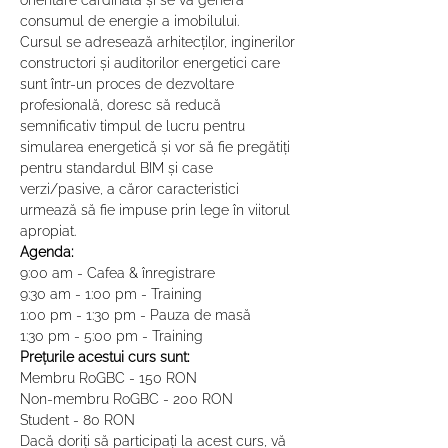
orientare cardinală și se va genera 
consumul de energie a imobilului.
Cursul se adresează arhitecților, inginerilor 
constructori și auditorilor energetici care 
sunt într-un proces de dezvoltare 
profesională, doresc să reducă 
semnificativ timpul de lucru pentru 
simularea energetică și vor să fie pregătiți 
pentru standardul BIM și case 
verzi/pasive, a căror caracteristici 
urmează să fie impuse prin lege în viitorul 
apropiat.
Agenda:
9:00 am - Cafea & înregistrare
9:30 am - 1:00 pm - Training
1:00 pm - 1:30 pm - Pauza de masă
1:30 pm - 5:00 pm - Training
Prețurile acestui curs sunt:
Membru RoGBC - 150 RON
Non-membru RoGBC - 200 RON
Student - 80 RON
Dacă doriți să participați la acest curs, vă 