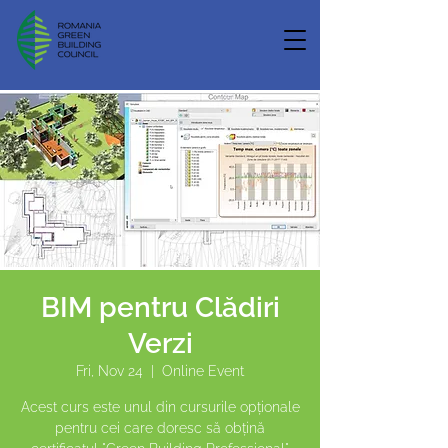
BIM pentru Clădiri
Verzi
Fri, Nov 24
  |  
Online Event
Acest curs este unul din cursurile opționale
pentru cei care doresc să obțină