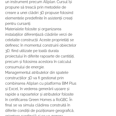
un instrument precum Allplan. Cursul își 
propune să treacă prin metodele de 
creare a unei clădiri 3D propuse folosind 
elementele predefinite în asistenții creați 
pentru cursanți.
Materialele folosite și organizarea 
instalațiilor diferențiază clădirile verzi de 
celelalte construcții. Aceste proprietăți se 
definesc în momentul construirii obiectelor 
3D, fiind utilizate pe toată durata 
proiectului în diferite rapoarte de cantități, 
precum și folosirea acestora în calculul 
consumului de energie.
Managementul atributelor din spatele 
construcțiilor 3D va fi gestionat prin 
combinarea Allplan cu platforma BIM Plus 
și Excel, în vederea generării ușoare și 
rapide a rapoartelor și atributelor folosite 
în certificarea Green Homes a RoGBC. În 
final se va simula clădirea construită în 
diferite condiții de poziționare geografică, 