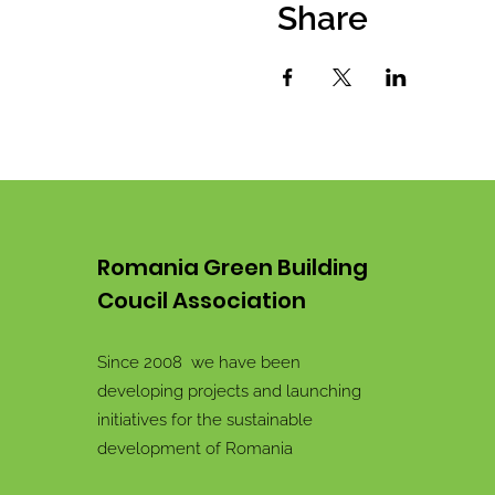
Share
Romania Green Building
Coucil Association
Since 2008 we have been
developing projects and launching
initiatives for the sustainable
development of Romania