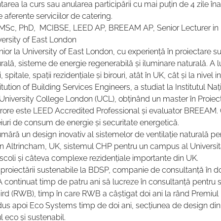
tarea la curs sau anularea participării cu mai puțin de 4 zile în
 aferente serviciilor de catering.  
 - MSc, PhD,  MCIBSE, LEED AP, BREEAM AP, Senior Lecturer in
ersity of East London   
nior la University of East London, cu experiență în proiectare sus
turală, sisteme de energie regenerabilă și iluminare naturală. A l
 spitale, spații rezidențiale și birouri, atât în UK, cât și la nivel 
itution of Building Services Engineers, a studiat la Institutul Naț
 University College London (UCL), obținând un master în Proiect
rore este LEED Accredited Professional și evaluator BREEAM. C
eiuri de consum de energie și securitate energetică.   
umără un design inovativ al sistemelor de ventilație naturală pen
n Altrincham, UK, sistemul CHP pentru un campus al Universită
scoli și câteva complexe rezidențiale importante din UK.   
 proiectării sustenabile la BDSP, companie de consultanță în do
 A continuat timp de patru ani să lucreze în consultanță pentru su
rd (RWB), timp în care RWB a câștigat doi ani la rând Premiul 
ndus apoi Eco Systems timp de doi ani, secțiunea de design din
 eco și sustenabil.