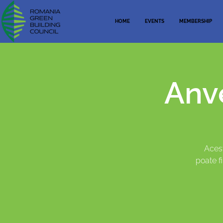
HOME
EVENTS
MEMBERSHIP
Anve
Acest
poate f