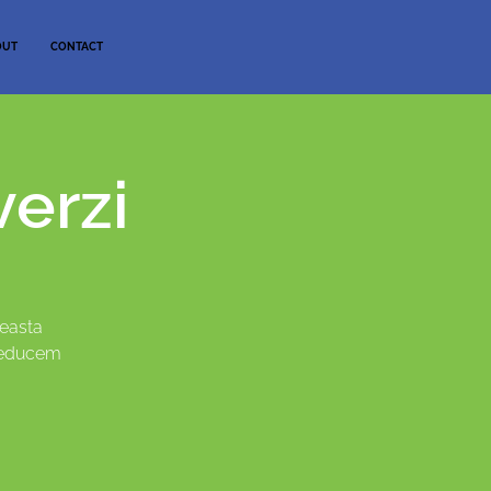
OUT
CONTACT
verzi
ceasta
 reducem