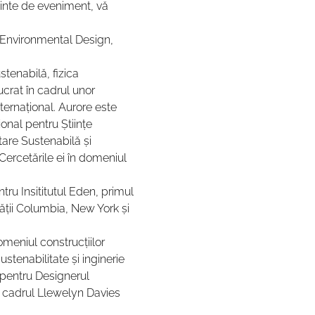
ainte de eveniment, vă 
 Environmental Design, 
tenabilă, fizica 
ucrat în cadrul unor 
internațional. Aurore este 
ional pentru Științe 
are Sustenabilă și 
ercetările ei în domeniul 
tru Insititutul Eden, primul 
ții Columbia, New York și 
meniul construcțiilor 
stenabilitate și inginerie 
pentru Designerul 
 cadrul Llewelyn Davies 