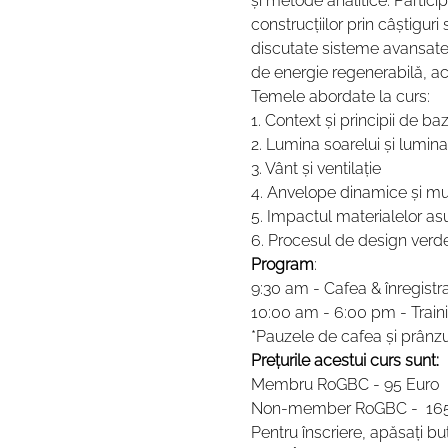
și metode analitice. Partic
construcțiilor prin câștiguri 
discutate sisteme avansate d
de energie regenerabilă, acop
Temele abordate la curs:   
1. Context și principii de ba
2. Lumina soarelui și lumina 
3. Vânt și ventilație 
4. Anvelope dinamice și mul
5. Impactul materialelor as
6. Procesul de design verde
Program
:  
9:30 am - Cafea & înregistra
10:00 am - 6:00 pm - Traini
*Pauzele de cafea și prânzul 
Prețurile acestui curs sunt:
Membru RoGBC - 95 Euro 
Non-member RoGBC -  165 
Pentru înscriere, apăsați b