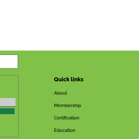
Quick links
About
Membership
Certification
Education