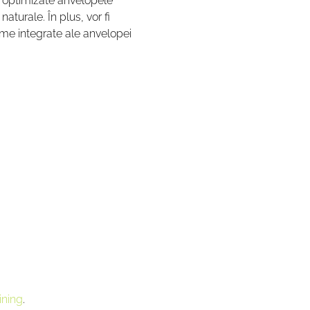
i optimizate anvelopele 
naturale. În plus, vor fi 
eme integrate ale anvelopei 
ining
.  