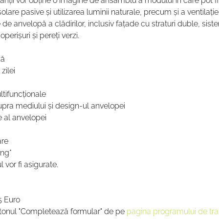
ipanții vor obține o imagine de ansamblu a modului în care pot f
solare pasive și utilizarea luminii naturale, precum și a ventilație 
e anvelopă a clădirilor, inclusiv fațade cu straturi duble, sist
erișuri și pereți verzi.  
ză 
zilei 
tifuncționale 
upra mediului și design-ul anvelopei 
 al anvelopei  
re 
ng* 
vor fi asigurate.  
Euro  
utonul "Completează formular" de pe 
pagina programului de tra