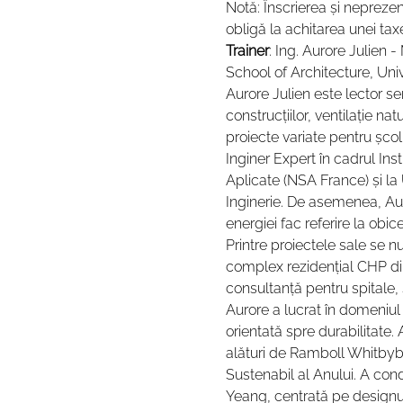
Notă: Înscrierea și neprezen
obligă la achitarea unei taxe
Trainer
: Ing. Aurore Julien
School of Architecture, Univ
Aurore Julien este lector se
construcțiilor, ventilație na
proiecte variate pentru școli,
Inginer Expert în cadrul Inst
Aplicate (NSA France) și la
Inginerie. De asemenea, Au
energiei fac referire la obic
Printre proiectele sale se n
complex rezidențial CHP di
consultanță pentru spitale, 
Aurore a lucrat în domeniul
orientată spre durabilitate.
alături de Ramboll Whitbybi
Sustenabil al Anului. A co
Yeang, centrată pe designul