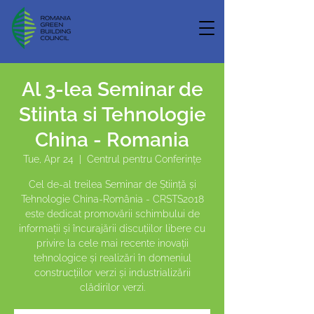
Al 3-lea Seminar de
Stiinta si Tehnologie
China - Romania
Tue, Apr 24
  |  
Centrul pentru Conferințe
Cel de-al treilea Seminar de Știință și
Tehnologie China-România - CRSTS2018
este dedicat promovării schimbului de
informații și încurajării discuțiilor libere cu
privire la cele mai recente inovații
tehnologice și realizări în domeniul
construcțiilor verzi și industrializării
clădirilor verzi.