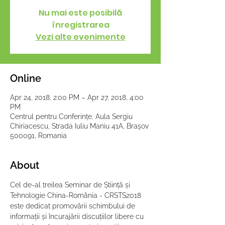
Nu mai este posibilă
înregistrarea
Vezi alte evenimente
Online
Apr 24, 2018, 2:00 PM – Apr 27, 2018, 4:00
PM
Centrul pentru Conferințe, Aula Sergiu
Chiriacescu, Strada Iuliu Maniu 41A, Brașov
500091, Romania
About
Cel de-al treilea Seminar de Știință și 
Tehnologie China-România - CRSTS2018 
este dedicat promovării schimbului de 
informații și încurajării discuțiilor libere cu 