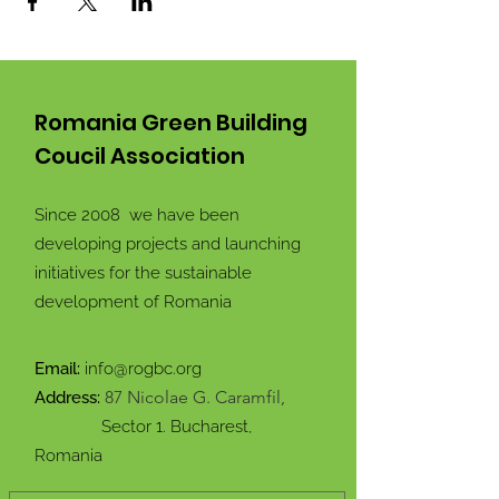
Romania Green Building
Coucil Association
Since 2008 we have been
developing projects and launching
initiatives for the sustainable
development of Romania
Email:
info@rogbc.org
87 Nicolae G. Caramfil,
Address:
Sector 1. Bucharest,
Romania