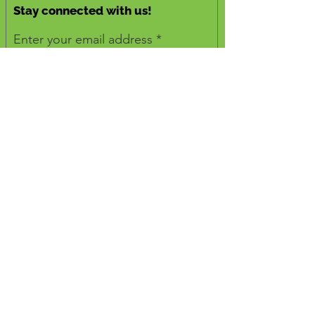
Stay connected with us!
Enter your email address
Subscribe
Quick links
About
Membership
Certification