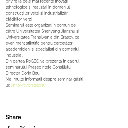
privire la cele mai recente inovații 
tehnologice și realizări în domeniul 
construcțiilor verzi și industrializării 
clădirilor verzi.
Seminarul este organizat în comun de 
către Universitatea Shenyang Jianzhu și 
Universitatea Transilvania din Brașov, ca 
eveniment științific pentru cercetători, 
academicieni și specialiști din domeniul 
industrial.
Din partea RoGBC va prezenta în cadrul 
seminarului Președintele Consiliului 
Director Dorin Beu.
Mai multe informații despre seminar găsiți 
la:
 unitbv.ro/crsts2018
Share