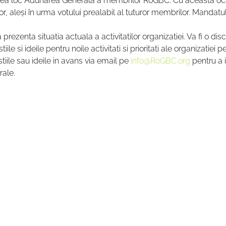
ea loc Adunarea Generală a membrilor RoGBC. Cu această ocazie
or, aleși în urma votului prealabil al tuturor membrilor. Mandatu
rezenta situatia actuala a activitatilor organizatiei. Va fi o disc
le si ideile pentru noile activitati si prioritati ale organizatiei p
stiile sau ideile in avans via email pe 
info@RoGBC.org
 pentru a
rale.