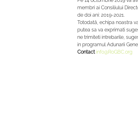
Pe 14 octombrie 2019 va av
membri ai Consiliului Direct
de doi ani: 2019-2021.
Totodată, echipa noastra va p
putea sa va exprimati sugestii
ne trimiteti intrebarile, suge
in programul Adunarii Gene
Contact 
info@RoGBC.org