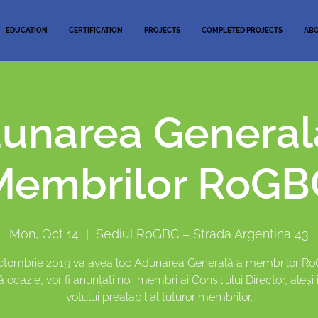
EDUCATION
CERTIFICATION
PROJECTS
COMPLETED PROJECTS
AB
unarea General
Membrilor RoGB
Mon, Oct 14
  |  
Sediul RoGBC – Strada Argentina 43
ctombrie 2019 va avea loc Adunarea Generală a membrilor R
 ocazie, vor fi anunțați noii membri ai Consiliului Director, aleși
votului prealabil al tuturor membrilor.