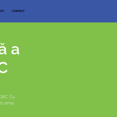
OUT
CONTACT
ă a
C
oGBC. Cu
 în urma