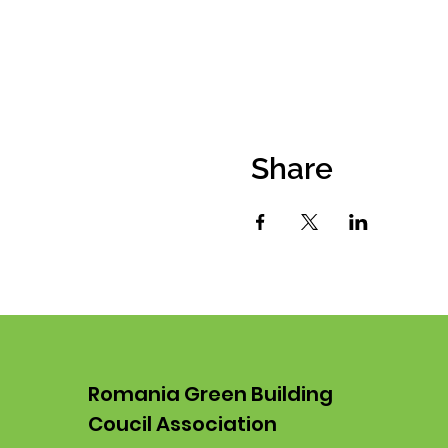
Share
Romania Green Building
Coucil Association