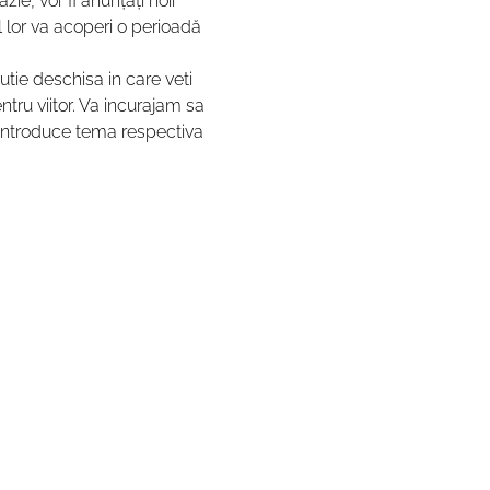
, vor fi anunțați noii 
l lor va acoperi o perioadă 
utie deschisa in care veti 
entru viitor. Va incurajam sa 
 introduce tema respectiva 