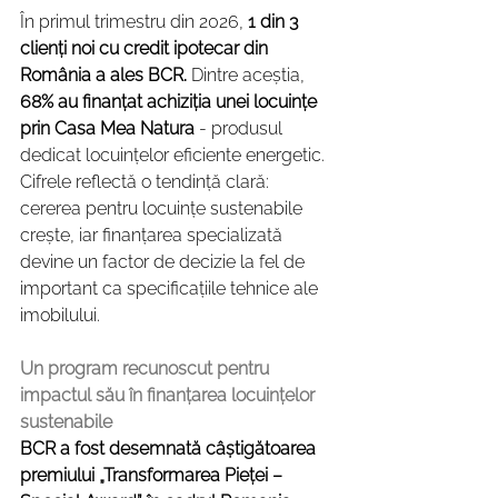
În primul trimestru din 2026, 
1 din 3 
clienți noi cu credit ipotecar din 
România a ales BCR.
 Dintre aceștia, 
68% au finanțat achiziția unei locuințe 
prin Casa Mea Natura
 - produsul 
dedicat locuințelor eficiente energetic. 
Cifrele reflectă o tendință clară: 
cererea pentru locuințe sustenabile 
crește, iar finanțarea specializată 
devine un factor de decizie la fel de 
important ca specificațiile tehnice ale 
imobilului.
Un program recunoscut pentru 
impactul său în finanțarea locuințelor 
sustenabile
BCR a fost desemnată câștigătoarea 
premiului „Transformarea Pieței – 