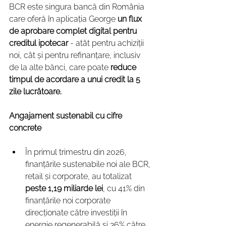
BCR este singura bancă din România 
care oferă în aplicația George 
un flux 
de aprobare complet digital pentru 
creditul ipotecar 
- atât pentru achiziții 
noi, cât și pentru refinanțare, inclusiv 
de la alte bănci, care poate 
reduce 
timpul de acordare a unui credit la 5 
zile lucrătoare.
Angajament sustenabil cu cifre 
concrete
În primul trimestru din 2026, 
finanțările sustenabile noi ale BCR, 
retail și corporate, au totalizat  
peste 1,19 miliarde lei
, cu 41% din 
finanțările noi corporate 
direcționate către investiții în 
energie regenerabilă și 36% către 