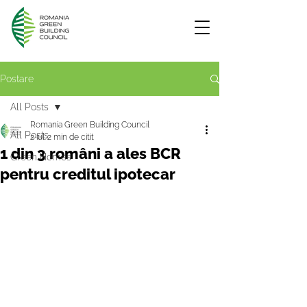
Postare
All Posts
Romania Green Building Council
All Posts
2 iul.
2 min de citit
1 din 3 români a ales BCR
Green Homes
pentru creditul ipotecar