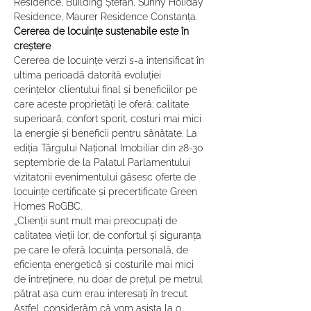
Residence, Building Ștefan, Sunny Holiday 
Residence, Maurer Residence Constanța.
Cererea de locuințe sustenabile este în 
creștere
Cererea de locuințe verzi s-a intensificat în 
ultima perioadă datorită evoluției 
cerințelor clientului final și beneficiilor pe 
care aceste proprietăți le oferă: calitate 
superioară, confort sporit, costuri mai mici 
la energie și beneficii pentru sănătate. La 
ediția Târgului Național Imobiliar din 28-30 
septembrie de la Palatul Parlamentului 
vizitatorii evenimentului găsesc oferte de 
locuințe certificate și precertificate Green 
Homes RoGBC.
„Clienții sunt mult mai preocupați de 
calitatea vieții lor, de confortul și siguranța 
pe care le oferă locuința personală, de 
eficiența energetică și costurile mai mici 
de întreținere, nu doar de prețul pe metrul 
pătrat așa cum erau interesați în trecut. 
Astfel, considerăm că vom asista la o 