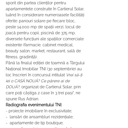
sporit din partea clienților pentru 
apartamentele construite în Cartierul Solar, 
luând în considerare numeroasele facilități 
oferite: panouri solare pe fiecare bloc, 
peste 14.000 mp de spații verzi, locul de 
joacă pentru copii, piscină de 375 mp, 
diversele funcțiuni ale spațiilor comerciale 
existente (farmacie, cabinet medical, 
beauty salon, market, restaurant, sală de 
fitness, gradiniță).
Până la finalul ediției de toamnă a Târgului 
Național Imobiliar TNI (30 septembrie) au 
loc înscrieri în concursul intitulat 
Vrei să-ți 
iei o CASĂ NOUĂ? Ce părere ai de 
DOUĂ?
, organizat de Cartierul Solar, prin 
care poți câștiga 2 case în 3 trei pași”, ne 
spune Rus Adrian.
Radiografia evenimentului TNI:
- proiecte imobiliare în exclusivitate;
-  lansări de ansambluri rezidențiale;
-  apartamente de tip boutique;