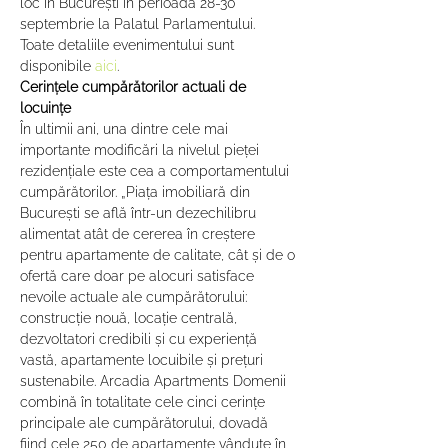
loc în București în perioada 28-30 
septembrie la Palatul Parlamentului.
Toate detaliile evenimentului sunt 
disponibile 
aici
.
Cerințele cumpărătorilor actuali de 
locuințe
În ultimii ani, una dintre cele mai 
importante modificări la nivelul pieței 
rezidențiale este cea a comportamentului 
cumpărătorilor. „Piața imobiliară din 
București se află într-un dezechilibru 
alimentat atât de cererea în creștere 
pentru apartamente de calitate, cât și de o 
ofertă care doar pe alocuri satisface 
nevoile actuale ale cumpărătorului: 
construcție nouă, locație centrală, 
dezvoltatori credibili și cu experiență 
vastă, apartamente locuibile și prețuri 
sustenabile. Arcadia Apartments Domenii 
combină în totalitate cele cinci cerințe 
principale ale cumpărătorului, dovadă 
fiind cele 250 de apartamente vândute în 