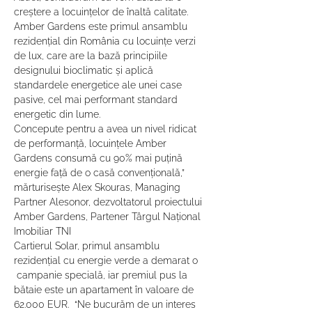
creștere a locuințelor de înaltă calitate.
Amber Gardens este primul ansamblu 
rezidențial din România cu locuințe verzi 
de lux, care are la bază principiile 
designului bioclimatic și aplică 
standardele energetice ale unei case 
pasive, cel mai performant standard 
energetic din lume.
Concepute pentru a avea un nivel ridicat 
de performanță, locuinţele Amber 
Gardens consumă cu 90% mai puțină 
energie faţă de o casă convenţională,” 
mărturisește Alex Skouras, Managing 
Partner Alesonor, dezvoltatorul proiectului 
Amber Gardens, Partener Târgul Național 
Imobiliar TNI
Cartierul Solar, primul ansamblu 
rezidențial cu energie verde a demarat o 
 campanie specială, iar premiul pus la 
bătaie este un apartament în valoare de 
62.000 EUR.  “Ne bucurăm de un interes 