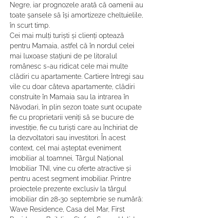
Negre, iar prognozele arată că oamenii au 
toate șansele să își amortizeze cheltuielile, 
în scurt timp.
Cei mai mulţi turişti şi clienţi optează 
pentru Mamaia, astfel că în nordul celei 
mai luxoase staţiuni de pe litoralul 
românesc s-au ridicat cele mai multe 
clădiri cu apartamente. Cartiere întregi sau 
vile cu doar câteva apartamente, clădiri 
construite în Mamaia sau la intrarea în 
Năvodari, în plin sezon toate sunt ocupate 
fie cu proprietarii veniţi să se bucure de 
investiţie, fie cu turişti care au închiriat de 
la dezvoltatori sau investitori. În acest 
context, cel mai așteptat eveniment 
imobiliar al toamnei, Târgul Național 
Imobiliar TNI, vine cu oferte atractive și 
pentru acest segment imobiliar. Printre 
proiectele prezente exclusiv la târgul 
imobiliar din 28-30 septembrie se numără: 
Wave Residence, Casa del Mar, First 