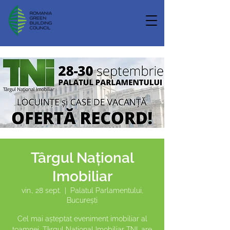
Târgul Național
Imobiliar
vin., 28 sept.
  |  
Palatul Parlamentului,
București
Cel mai așteptat eveniment imobiliar al
toamnei, Târgul Național Imobiliar TNI, are