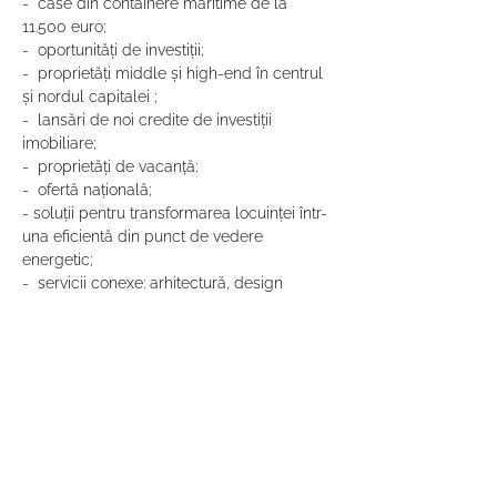
-  case din containere maritime de la 
11.500 euro;
-  oportunități de investiții;
-  proprietăți middle și high-end în centrul 
și nordul capitalei ;
-  lansări de noi credite de investiții 
imobiliare;
-  proprietăți de vacanță;
-  ofertă națională;
- soluții pentru transformarea locuinței într-
una eficientă din punct de vedere 
energetic;
-  servicii conexe: arhitectură, design 
interior,  home staging;
-  premii; tombole și cele mai bune oferte 
pentru vizitatorii TNI!
Vă invităm să vizitați ediția TNI, 28-30 
septembrie 2018, Palatul Parlamentului, 
Sala UNIRII! Pentru informații suplimentare 
și date de contact accesați 
www.targulnationalimobiliar.ro
Contact 
www.targulnationalimobiliar.ro