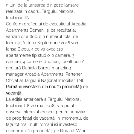
9 luni de la lansarea din 2017, lansare 
realizată în cadrul Târgului Național 
Imobiliar TNI.
Conform graficului de execuție al Arcadia 
Apartments Domenii și ca rezultat al 
vânzărilor a 60% din numărul total de 
locuințe, în luna Septembrie 2018 vom 
lansa Blocul 4 ce va avea 110 
apartamente tip studio, 2 camere, 3 
camere, 4 camere, duplex și penthouse”, 
declară Daniela Barbu, marketing 
manager Arcadia Apartments, Partener 
Oficial al Târgului Național Imobiliar TNI.
Românii investesc din nou în proprietăți de 
vacanță
La ediția anterioară a Târgului Național 
Imobiliar (18-20 mai 2018) s-a putut 
observa interesul crescut pentru achiziția 
de proprietăți de vacanță. În  momentul de 
față tot mai mulți români își investesc 
economiile în proprietăți pe litoralul Mării 