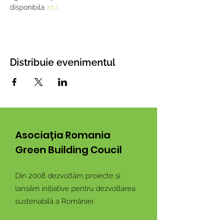
disponibila 
aici.
Distribuie evenimentul
Asociația Romania
Green Building Coucil
Din 2008 dezvoltăm proiecte și
lansăm inițiative pentru dezvoltarea
sustenabilă a României