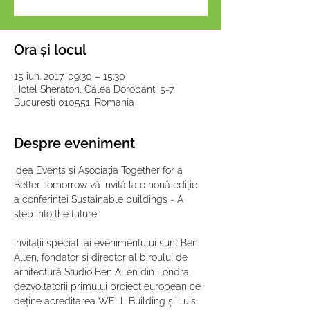
Ora și locul
15 iun. 2017, 09:30 – 15:30
Hotel Sheraton, Calea Dorobanți 5-7,
București 010551, Romania
Despre eveniment
Idea Events și Asociația Together for a 
Better Tomorrow vă invită la o nouă ediție 
a conferinței Sustainable buildings - A 
step into the future.

Invitații speciali ai evenimentului sunt Ben 
Allen, fondator și director al biroului de 
arhitectură Studio Ben Allen din Londra, 
dezvoltatorii primului proiect european ce 
deține acreditarea WELL Building și Luis 