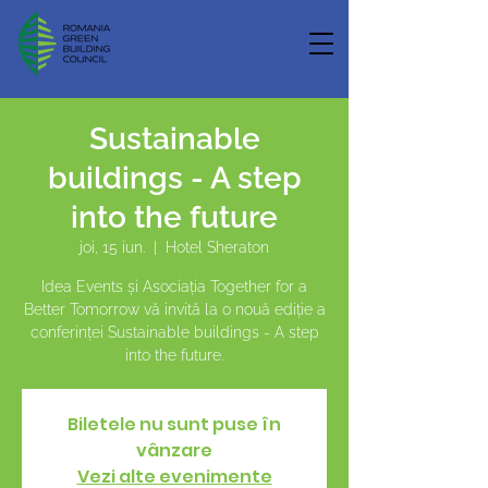
Sustainable
buildings - A step
into the future
joi, 15 iun.
  |  
Hotel Sheraton
Idea Events și Asociația Together for a
Better Tomorrow vă invită la o nouă ediție a
conferinței Sustainable buildings - A step
into the future.
Biletele nu sunt puse în
vânzare
Vezi alte evenimente