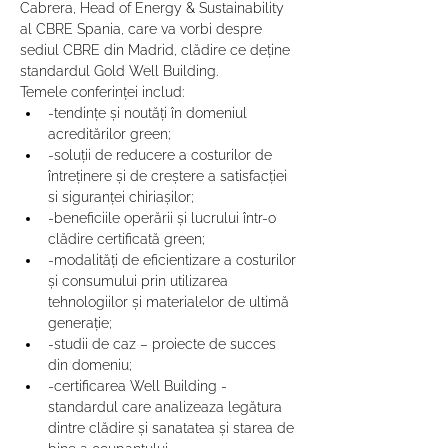
Cabrera, Head of Energy & Sustainability 
al CBRE Spania, care va vorbi despre 
sediul CBRE din Madrid, clădire ce deține 
standardul Gold Well Building.
Temele conferinței includ:
-tendințe și noutăți în domeniul 
acreditărilor green;
-soluții de reducere a costurilor de 
întreținere și de creștere a satisfacției 
si siguranței chiriașilor;
-beneficiile operării și lucrului într-o 
clădire certificată green;
-modalități de eficientizare a costurilor 
și consumului prin utilizarea 
tehnologiilor și materialelor de ultimă 
generație;
-studii de caz – proiecte de succes 
din domeniu;
-certificarea Well Building - 
standardul care analizeaza legătura 
dintre clădire și sanatatea și starea de 