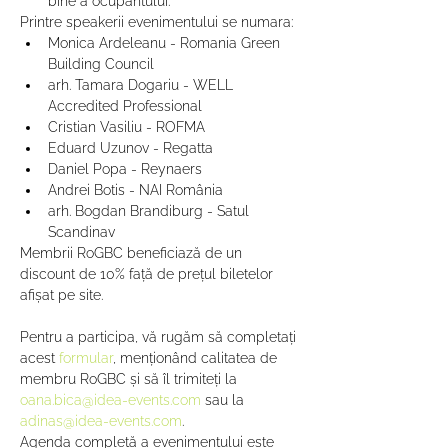
bine a ocupantului.
Printre speakerii evenimentului se numara:
Monica Ardeleanu - Romania Green 
Building Council
arh. Tamara Dogariu - WELL 
Accredited Professional
Cristian Vasiliu - ROFMA
Eduard Uzunov - Regatta
Daniel Popa - Reynaers
Andrei Botis - NAI România
arh. Bogdan Brandiburg - Satul 
Scandinav
Membrii RoGBC beneficiază de un 
discount de 10% față de prețul biletelor 
afișat pe site.

Pentru a participa, vă rugăm să completați 
acest 
formular
, menționând calitatea de 
membru RoGBC și să îl trimiteți la 
oana.bica@idea-events.com
 sau la 
adinas@idea-events.com
.
Agenda completă a evenimentului este 