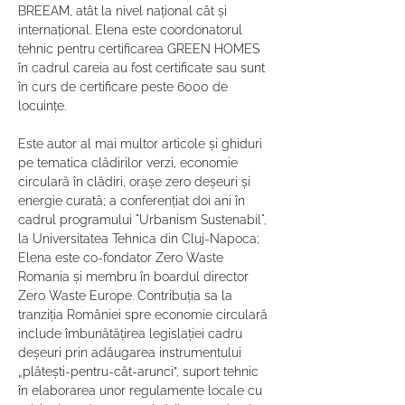
BREEAM, atât la nivel naţional cât şi 
internaţional. Elena este coordonatorul 
tehnic pentru certificarea GREEN HOMES 
în cadrul careia au fost certificate sau sunt 
în curs de certificare peste 6000 de 
locuințe.  

Este autor al mai multor articole și ghiduri 
pe tematica clădirilor verzi, economie 
circulară în clădiri, orașe zero deșeuri și 
energie curată; a conferențiat doi ani în 
cadrul programului "Urbanism Sustenabil", 
la Universitatea Tehnica din Cluj-Napoca;

Elena este co-fondator Zero Waste 
Romania și membru în boardul director 
Zero Waste Europe. Contribuția sa la 
tranziția României spre economie circulară 
include îmbunătățirea legislației cadru 
deșeuri prin adăugarea instrumentului 
„plătești-pentru-cât-arunci”, suport tehnic 
în elaborarea unor regulamente locale cu 