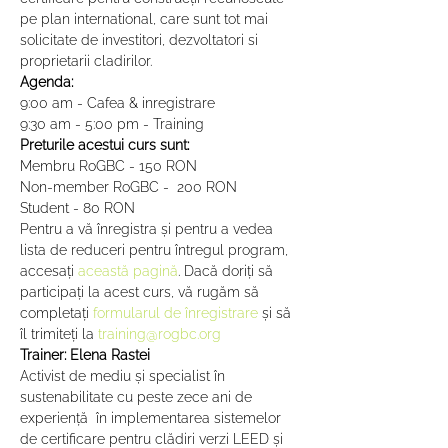
pe plan international, care sunt tot mai 
solicitate de investitori, dezvoltatori si 
proprietarii cladirilor.
Agenda:
9:00 am - Cafea & inregistrare
9:30 am - 5:00 pm - Training
Preturile acestui curs sunt:
Membru RoGBC - 150 RON
Non-member RoGBC -  200 RON
Student - 80 RON
Pentru a vă înregistra și pentru a vedea 
lista de reduceri pentru întregul program, 
accesați 
această pagină
. Dacă doriți să 
participați la acest curs, vă rugăm să 
completați 
formularul de înregistrare
 și să 
îl trimiteți la 
training@rogbc.org
Trainer: Elena Rastei
Activist de mediu și specialist în 
sustenabilitate cu peste zece ani de 
experienţă  în implementarea sistemelor 
de certificare pentru clădiri verzi LEED și 