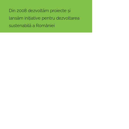
Din 2008 dezvoltăm proiecte și
lansăm inițiative pentru dezvoltarea
sustenabilă a României
Email:
info@rogbc.org
Adresa:
Nicolae G. Caramfil 87, Sector
1, București, Romania
Rămâi conectat cu noi!
Introdu adresa ta de email
Mă abonez!