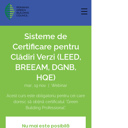
Sisteme de
Certificare pentru
Clădiri Verzi (LEED,
BREEAM, DGNB,
HQE)
mar., 19 nov.
  |  
Webinar
Acest curs este obligatoriu pentru cei care
doresc să obțină certificatul "Green
Building Professional".
Nu mai este posibilă