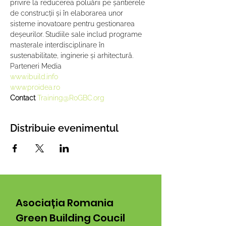
privire la reducerea poluării pe șantierele 
de construcții și în elaborarea unor 
sisteme inovatoare pentru gestionarea 
deșeurilor. Studiile sale includ programe 
masterale interdisciplinare în 
sustenabilitate, inginerie și arhitectură.
Parteneri Media
www.ibuild.info
www.proidea.ro
Contact 
Training@RoGBC.org
Distribuie evenimentul
Asociația Romania
Green Building Coucil