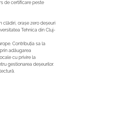
s de certificare peste 
n clădiri, orașe zero deșeuri 
versitatea Tehnica din Cluj-
pe. Contribuția sa la 
 prin adăugarea 
cale cu privire la 
tru gestionarea deșeurilor. 
tectură.