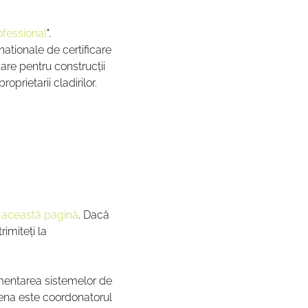
ofessional
".
nationale de certificare 
care pentru construcții 
oprietarii cladirilor.
 
această pagină
. Dacă 
 trimiteți la 
ementarea sistemelor de 
Elena este coordonatorul 