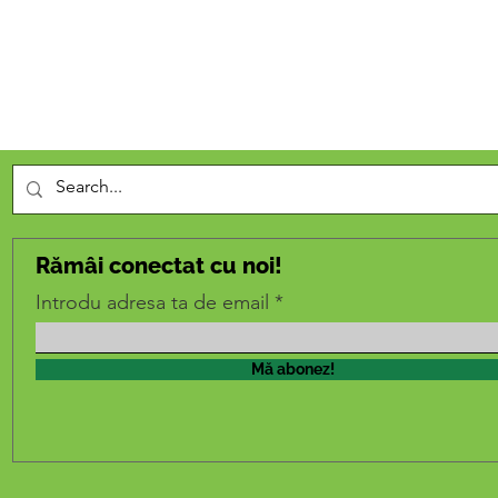
Rămâi conectat cu noi!
Introdu adresa ta de email
Mă abonez!