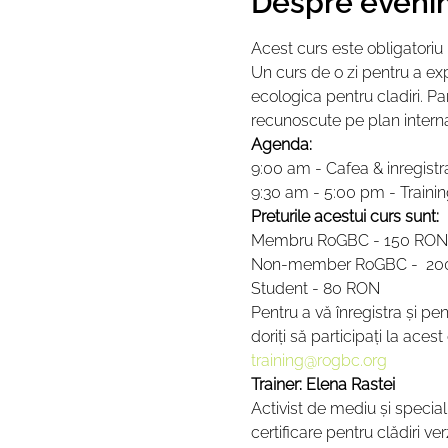
Despre eveni
Acest curs este obligatoriu 
Un curs de o zi pentru a expl
ecologica pentru cladiri. Par
recunoscute pe plan internatio
Agenda:
9:00 am - Cafea & inregistr
9:30 am - 5:00 pm - Traini
Preturile acestui curs sunt:
Membru RoGBC - 150 RON
Non-member RoGBC -  20
Student - 80 RON
Pentru a vă înregistra și pe
doriți să participați la ace
training@rogbc.org
Trainer: Elena Rastei
Activist de mediu și specia
certificare pentru clădiri v