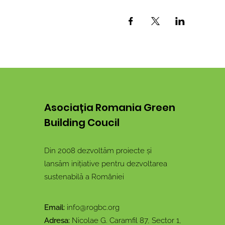
Asociația Romania Green
Building Coucil
Din 2008 dezvoltăm proiecte și
lansăm inițiative pentru dezvoltarea
sustenabilă a României
Email:
info@rogbc.org
Adresa:
Nicolae G. Caramfil 87, Sector 1,