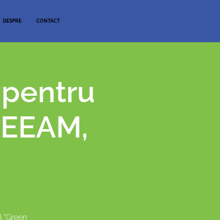
DESPRE
CONTACT
 pentru
BREEAM,
l "Green