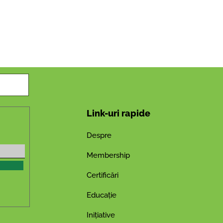
Link-uri rapide
Despre
Membership
Certificări
Educație
Inițiative