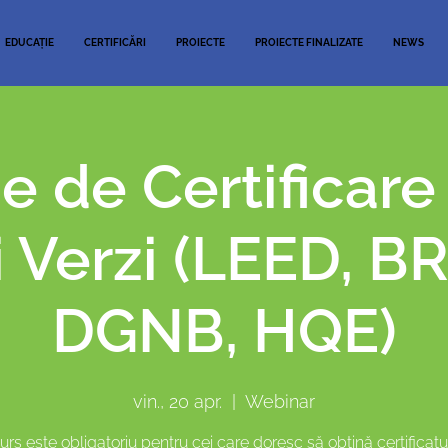
EDUCAȚIE
CERTIFICĂRI
PROIECTE
PROIECTE FINALIZATE
NEWS
e de Certificare
i Verzi (LEED, 
DGNB, HQE)
vin., 20 apr.
  |  
Webinar
urs este obligatoriu pentru cei care doresc să obțină certificatu