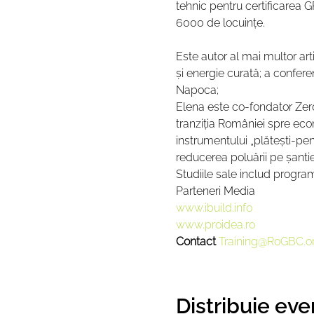
tehnic pentru certificarea G
6000 de locuințe.  

Este autor al mai multor arti
și energie curată; a confere
Napoca;

Elena este co-fondator Zer
tranziția României spre eco
instrumentului „plătești-pen
reducerea poluării pe șantie
Studiile sale includ programe
Parteneri Media
www.ibuild.info
www.proidea.ro
Contact 
Training@RoGBC.o
Distribuie ev