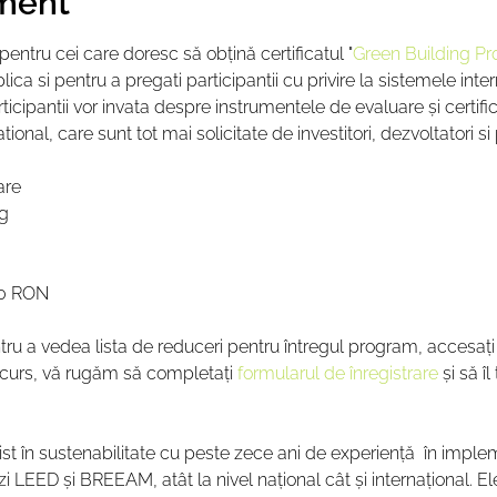
ment
pentru cei care doresc să obțină certificatul "
Green Building Pr
ica si pentru a pregati participantii cu privire la sistemele inter
ticipantii vor invata despre instrumentele de evaluare și certifi
nal, care sunt tot mai solicitate de investitori, dezvoltatori si pr
are
ng
0 RON
ntru a vedea lista de reduceri pentru întregul program, accesați
st curs, vă rugăm să completați 
formularul de înregistrare
 și să îl
list în sustenabilitate cu peste zece ani de experienţă  în impl
erzi LEED și BREEAM, atât la nivel naţional cât şi internaţional. 