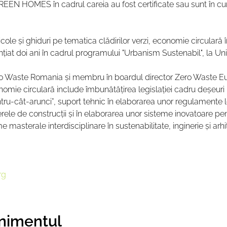
REEN HOMES în cadrul careia au fost certificate sau sunt în cur
cole și ghiduri pe tematica clădirilor verzi, economie circulară î
nțiat doi ani în cadrul programului "Urbanism Sustenabil", la Uni
o Waste Romania și membru în boardul director Zero Waste Euro
nomie circulară include îmbunătățirea legislației cadru deșeuri
tru-cât-arunci”, suport tehnic în elaborarea unor regulamente lo
rele de construcții și în elaborarea unor sisteme inovatoare pen
 masterale interdisciplinare în sustenabilitate, inginerie și arhi
rg
enimentul