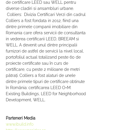
de certificare LEED sau WELL pentru 
diverse cladiri si ansambluri urbane. 
 Colliers:  Divizia Certificari Verzi din cadrul 
Colliers a fost fondata in 2012, fiind una 
dintre primele companii imobiliare din 
Romania care ofera servicii de consultanta 
in vederea certificarii LEED, BREEAM si 
WELL. A devenit unul dintre principalii 
furnizori de astfel de servicii la nivel local, 
portofoliul actual totalizand peste 60 de 
proiecte certificate sau în curs de 
certificare, cu peste 2 milioane de metri 
pătrați. Colliers a fost alaturi de unele 
dintre primele tipuri de certificare obtinute 
în România: certificarea LEED O+M: 
Existing Buildings, LEED for Neighborhood 
Development, WELL.
Parteneri Media
www.ibuild.info