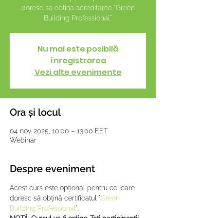
doresc sa obtina acreditarea "Green
Building Professional".
Nu mai este posibilă
înregistrarea
Vezi alte evenimente
Ora și locul
04 nov. 2025, 10:00 – 13:00 EET
Webinar
Despre eveniment
Acest curs este opțional pentru cei care 
doresc să obțină certificatul "
Green 
Building Professional
".