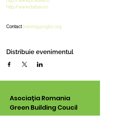
http://www.proidea.ro
http://www.daibau.ro
Contact 
training@rogbc.org
Distribuie evenimentul
Asociația Romania
Green Building Coucil
Din 2008 dezvoltăm proiecte și
lansăm inițiative pentru dezvoltarea