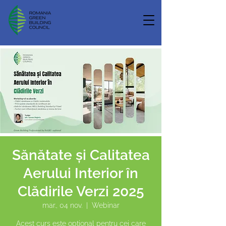
Sănătate și Calitatea
Aerului Interior în
Clădirile Verzi 2025
mar., 04 nov.
  |  
Webinar
Acest curs este opțional pentru cei care