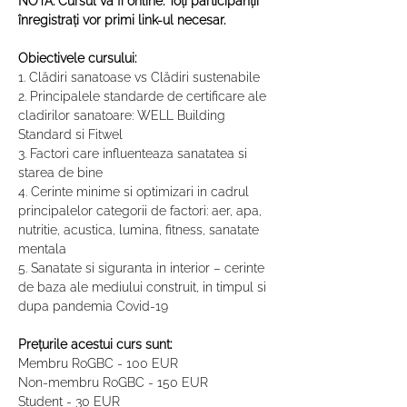
NOTĂ: Cursul va fi online. Toți participanții 
înregistrați vor primi link-ul necesar.
Obiectivele cursului:
1. Clădiri sanatoase vs Clădiri sustenabile
2. Principalele standarde de certificare ale 
cladirilor sanatoare: WELL Building 
Standard si Fitwel
3. Factori care influenteaza sanatatea si 
starea de bine
4. Cerinte minime si optimizari in cadrul 
principalelor categorii de factori: aer, apa, 
nutritie, acustica, lumina, fitness, sanatate 
mentala
5. Sanatate si siguranta in interior – cerinte 
de baza ale mediului construit, in timpul si 
dupa pandemia Covid-19
Prețurile acestui curs sunt:
Membru RoGBC - 100 EUR
Non-membru RoGBC - 150 EUR
Student - 30 EUR