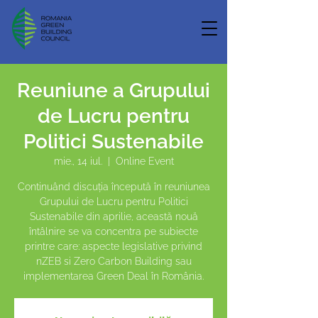
Reuniune a Grupului
de Lucru pentru
Politici Sustenabile
mie., 14 iul.
  |  
Online Event
Continuând discuția începută în reuniunea
Grupului de Lucru pentru Politici
Sustenabile din aprilie, această nouă
întâlnire se va concentra pe subiecte
printre care: aspecte legislative privind
nZEB si Zero Carbon Building sau
implementarea Green Deal în România.