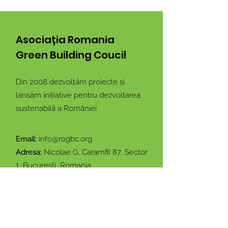
Asociația Romania
Green Building Coucil
Din 2008 dezvoltăm proiecte și
lansăm inițiative pentru dezvoltarea
sustenabilă a României
Email:
info@rogbc.org
Adresa:
Nicolae G. Caramfil 87, Sector
1, București, Romania
Rămâi conectat cu noi!
Introdu adresa ta de email