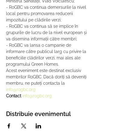
Ministrul Sănătății, Vlad Voiculescu;
- RoGBC va continua demersurile la nivel 
local pentru promovarea reducerii 
impozitului pe clădirile verzi;
- RoGBC va continua să se implice în 
grupurile de lucru de la nivel european și 
va disemina informații către membri;
- RoGBC va lansa o campanie de 
informare către publicul larg cu privire la 
beneficiile clădirilor verzi, mai ales ale 
programului Green Homes.
Acest eveniment este destinat exclusiv 
membrilor RoGBC. Dacă doriți să deveniți 
membru, ne puteți contacta la 
info@rogbc.org
Contact 
info@rogbc.org
Distribuie evenimentul