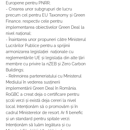
Europene pentru PNRR;
- Crearea unor subgrupuri de lucru 
precum cel pentru EU Taxonomy și Green 
Finance, respectiv cele pentru 
implementarea obiectivelor Green Deal la 
nivel național;
- Înaintarea unor propuneri către Ministerul 
Lucrărilor Publice pentru a sprijinii 
armonizarea legislației  naționale cu 
reglementările UE și legislația din alte țări 
membre cu privire la nZEB și Zero Carbon 
Buildings;
- Reînnoirea parteneriatului cu Ministerul 
Mediului în vederea susținerii 
implementării Green Deal în România. 
RoGBC a creat deja o certificare pentru 
școli verzi și există deja cereri la nivel 
local. Intenționăm să o promovăm și în 
cadrul Ministerelor de resort. Ar fi benefic 
și un standard pentru spitale verzi. 
Intenționăm să luăm legătura și cu 