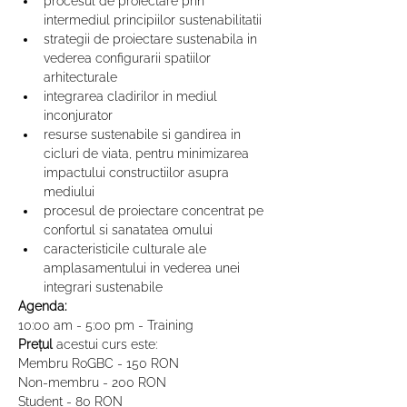
procesul de proiectare prin 
intermediul principiilor sustenabilitatii
strategii de proiectare sustenabila in 
vederea configurarii spatiilor 
arhitecturale
integrarea cladirilor in mediul 
inconjurator
resurse sustenabile si gandirea in 
cicluri de viata, pentru minimizarea 
impactului constructiilor asupra 
mediului
procesul de proiectare concentrat pe 
confortul si sanatatea omului
caracteristicile culturale ale 
amplasamentului in vederea unei 
integrari sustenabile
Agenda:
10:00 am - 5:00 pm - Training
Prețul
 acestui curs este:
Membru RoGBC - 150 RON

Non-membru - 200 RON

Student - 80 RON