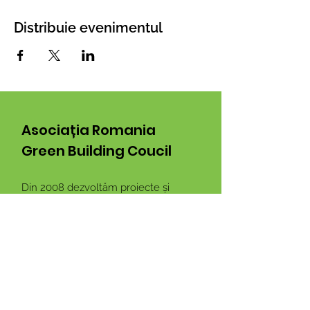
Distribuie evenimentul
Asociația Romania
Green Building Coucil
Din 2008 dezvoltăm proiecte și
lansăm inițiative pentru dezvoltarea
sustenabilă a României
Email:
info@rogbc.org
Adresa:
Nicolae G. Caramfil 87, Sector
1, București, Romania