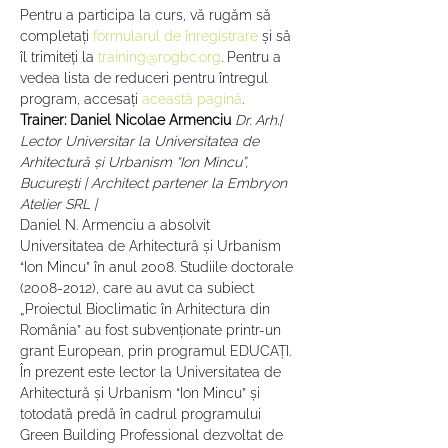
Pentru a participa la curs, vă rugăm să 
completați 
formularul de înregistrare
 și să 
îl trimiteți la 
training@rogbc.org
. Pentru a 
vedea lista de reduceri pentru întregul 
program, accesați 
această pagină
.
Trainer:
Daniel Nicolae Armenciu
 Dr. Arh.| 
Lector Universitar la Universitatea de 
Arhitectură și Urbanism “Ion Mincu”, 
București | Architect partener la Embryon 
Atelier SRL |
Daniel N. Armenciu a absolvit 
Universitatea de Arhitectură și Urbanism 
“Ion Mincu” în anul 2008. Studiile doctorale 
(2008-2012), care au avut ca subiect 
„Proiectul Bioclimatic în Arhitectura din 
România” au fost subvenționate printr-un 
grant European, prin programul EDUCAȚI.

În prezent este lector la Universitatea de 
Arhitectură și Urbanism “Ion Mincu” și 
totodată predă în cadrul programului 
Green Building Professional dezvoltat de 