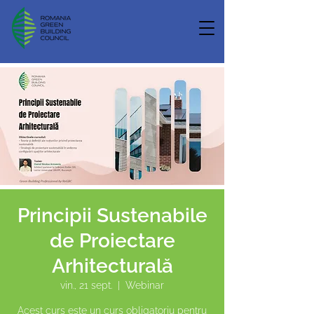
Principii Sustenabile
de Proiectare
Arhitecturală
vin., 21 sept.
  |  
Webinar
Acest curs este un curs obligatoriu pentru