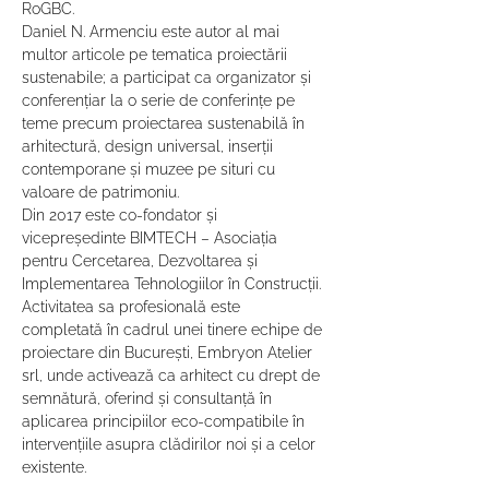
RoGBC.

Daniel N. Armenciu este autor al mai 
multor articole pe tematica proiectării 
sustenabile; a participat ca organizator și 
conferențiar la o serie de conferințe pe 
teme precum proiectarea sustenabilă în 
arhitectură, design universal, inserții 
contemporane și muzee pe situri cu 
valoare de patrimoniu.

Din 2017 este co-fondator și 
vicepreședinte BIMTECH – Asociația 
pentru Cercetarea, Dezvoltarea și 
Implementarea Tehnologiilor în Construcții.

Activitatea sa profesională este 
completată în cadrul unei tinere echipe de 
proiectare din București, Embryon Atelier 
srl, unde activează ca arhitect cu drept de 
semnătură, oferind și consultanță în 
aplicarea principiilor eco-compatibile în 
intervențiile asupra clădirilor noi și a celor 
existente.