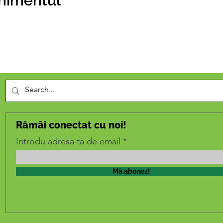
enimentul
Rămâi conectat cu noi!
Introdu adresa ta de email
Mă abonez!