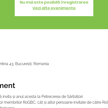
Nu mai este posibilă înregistrarea
Vezi alte evenimente
tina 43, București, Romania
ment
 invita
şi anul acesta la Petrecerea de Sărbători.
uror membrilor RoGBC, cât şi altor persoane invitate de către R