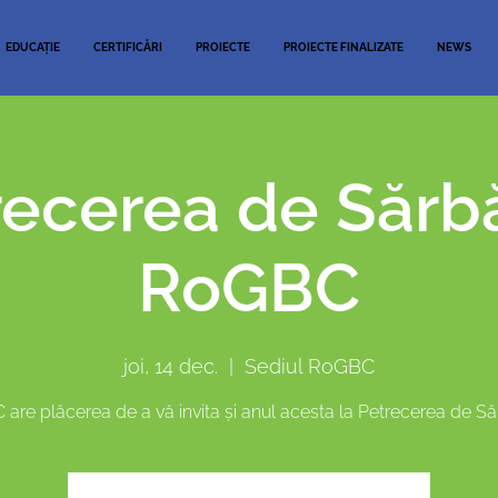
EDUCAȚIE
CERTIFICĂRI
PROIECTE
PROIECTE FINALIZATE
NEWS
recerea de Sărbă
RoGBC
joi, 14 dec.
  |  
Sediul RoGBC
are plăcerea de a vă invita şi anul acesta la Petrecerea de Săr