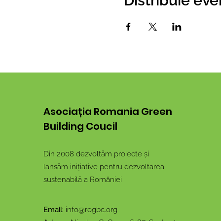
Distribuie ev
Asociația Romania Green
Building Coucil
Din 2008 dezvoltăm proiecte și
lansăm inițiative pentru dezvoltarea
sustenabilă a României
Email:
info@rogbc.org