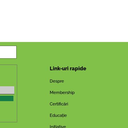
Link-uri rapide
Despre
Membership
Certificări
Educație
Inițiative