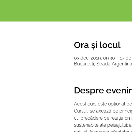
Ora și locul
03 dec. 2019, 09:30 – 17:00
București, Strada Argentin
Despre eveni
Acest curs este optional pen
Cursul  se axează pe principi
cu precădere pe relația om - 
sustenabile ale peisajului; 