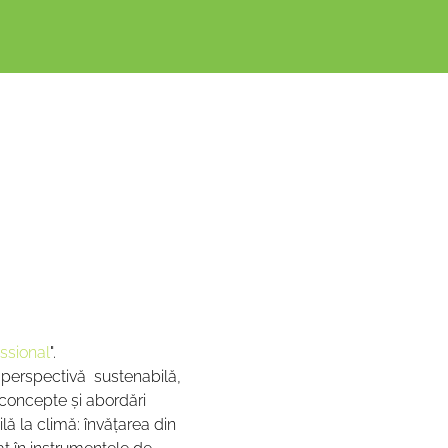
ssional
".
o perspectivă  sustenabilă, 
, concepte și abordări 
ă la climă: învățarea din 