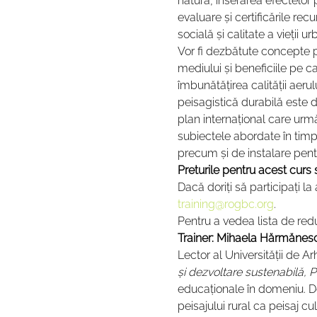
natură, înserarea efectelor 
evaluare și certificările re
socială și calitate a vieții u
Vor fi dezbătute concepte p
mediului și beneficiile pe 
îmbunătățirea calității aeru
peisagistică durabilă este
plan internațional care urm
subiectele abordate în timpu
precum și de instalare pentr
Preturile pentru acest curs 
Dacă doriți să participați l
training@rogbc.org
. 
Pentru a vedea lista de red
Trainer: Mihaela Hărmănes
Lector al Universității de 
și dezvoltare sustenabilă, 
educaţionale în domeniu. Deț
peisajului rural ca peisaj cu