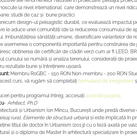
pozitive ale fenomenelor naturale în proiectare; peisajul proiect
cunoscute la nivel internațional  care demonstrează un nivel ridic
rbane; studii de caz și  bune practici.
recum design-ul peisagistic durabil, ce evaluează impactul pe
care le aduce unei comunități (de la reducerea consumului de ap
lui, îmbunătățirea sănătății umane, diversificare variantelor de 
 de asemenea o componentă importantă pentru construirea de 
ăresc obținerea de certificări de clădiri verzi cum ar fi LEED, 
l cursului se numără și analiza terenului, considerații de proiect
u rezultate bune și întreținere ușoară.
sunt:
 Membru RoGBC - 150 RON Non-membru - 200 RON Stud
a acest curs, vă rugăm să completați 
formularul de înregistrare
 ș
uceri pentru programul întreg, accesați 
această pagină
.
cu
- 
Arhitect, Ph.D
Arhitectură şi Urbanism Ion Mincu, Bucureşti unde predă diverse
Peisaj rural, Elemente de structură urbană
 și este implicată în pr
ine titlul de doctor în Urbanism (2013) cu o teză axată pe valo
ltural și o diploma de Master în arhitectură specializare în proie