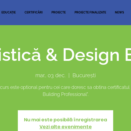
EDUCAȚIE
CERTIFICĂRI
PROIECTE
PROIECTE FINALIZATE
NEWS
stică & Design 
mar., 03 dec.
  |  
București
curs este optional pentru cei care doresc sa obtina certificatul
Building Professional".
Nu mai este posibilă înregistrarea
Vezi alte evenimente