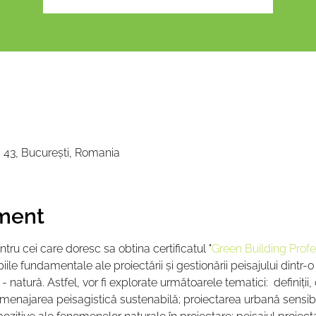
a 43, București, Romania
ment
tru cei care doresc sa obtina certificatul "
Green Building Profe
ile fundamentale ale proiectării și gestionării peisajului dintr-
natură. Astfel, vor fi explorate următoarele tematici:  definiții
amenajarea peisagistică sustenabilă; proiectarea urbană sensibil