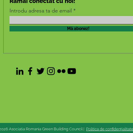
Rămâi conectat cu noi!
Introdu adresa ta de email
Mă abonez!
2026 Asociatia Romania Green Building Council |
Politica de confidențialitat