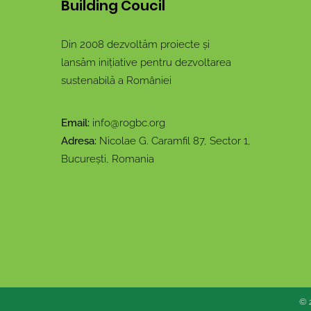
Building Coucil
Din 2008 dezvoltăm proiecte și
lansăm inițiative pentru dezvoltarea
sustenabilă a României
Email:
info@rogbc.org
Adresa:
Nicolae G. Caramfil 87, Sector 1,
București, Romania
© 