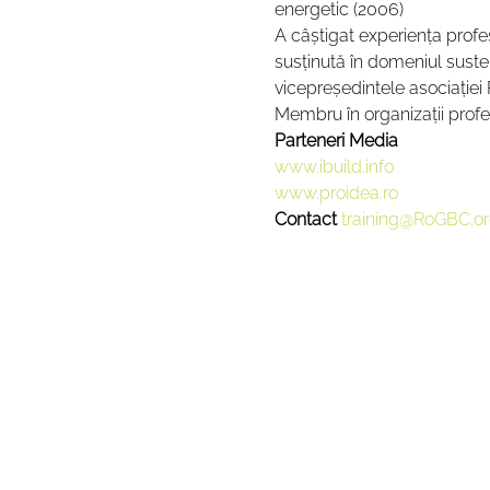
energetic (2006)
A câştigat experienţa profesi
susținută în domeniul susten
vicepreşedintele asociaţiei
Membru în organizaţii pro
Parteneri Media
www.ibuild.info 
www.proidea.ro
Contact 
training@RoGBC.o