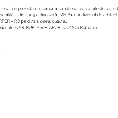
onală în proiectare în birouri internaţionale de arhitectură şi ur
abilităţii, din 2009 activează în MH Birou individual de arhitect
 RPER – RO pe divizia 
peisaj cultural
.
fesionale: OAR, RUR, ASoP, APUR, ICOMOS Romania.
rg