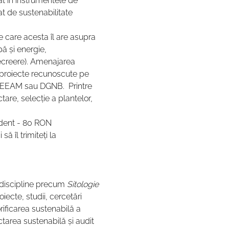
at în instrumentele de 
at de sustenabilitate 
 care acesta îl are asupra 
ă și energie, 
recreere). Amenajarea 
proiecte recunoscute pe 
BREEAM sau DGNB.  Printre 
are, selecție a plantelor, 
ent - 80 RON
i să îl trimiteți la 
 discipline precum 
Sitologie 
oiecte, studii, cercetări 
rificarea sustenabilă a 
ctarea sustenabilă şi audit 