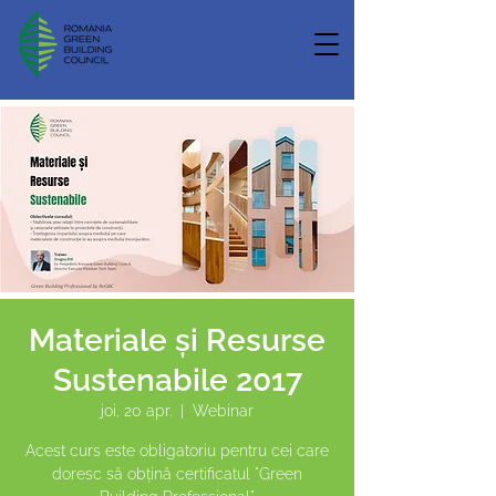
Materiale și Resurse
Sustenabile 2017
joi, 20 apr.
  |  
Webinar
Acest curs este obligatoriu pentru cei care
doresc să obțină certificatul "Green