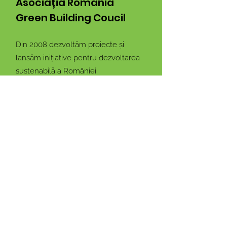
Asociația Romania
Green Building Coucil
Din 2008 dezvoltăm proiecte și
lansăm inițiative pentru dezvoltarea
sustenabilă a României
Email:
info@rogbc.org
Adresa:
Nicolae G. Caramfil 87, Sector
1, București, Romania
Rămâi conectat cu noi!
Introdu adresa ta de email
Mă abonez!