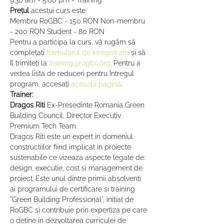
9:30 am - 5:00 pm - Training*
Prețul 
acestui curs este:
Membru RoGBC - 150 RON Non-membru 
- 200 RON Student - 80 RON
Pentru a participa la curs, vă rugăm să 
completați 
formularul de înregistrare
 și să 
îl trimiteți la 
training@rogbc.org
. Pentru a 
vedea lista de reduceri pentru întregul 
program, accesați 
această pagină
.
Trainer:
Dragos Riti
 Ex-Presedinte Romania Green 
Building Council, Director Executiv 
Premium Tech Team.
Dragoș Riti este un expert in domeniul 
constructiilor fiind implicat in proiecte 
sustenabile ce vizeaza aspecte legate de: 
design, executie, cost si management de 
proiect. Este unul dintre primii absolventi 
ai programului de certificare si training 
"Green Building Professional", initiat de 
RoGBC si contribuie prin expertiza pe care 
o detine in dezvoltarea curriculei de 