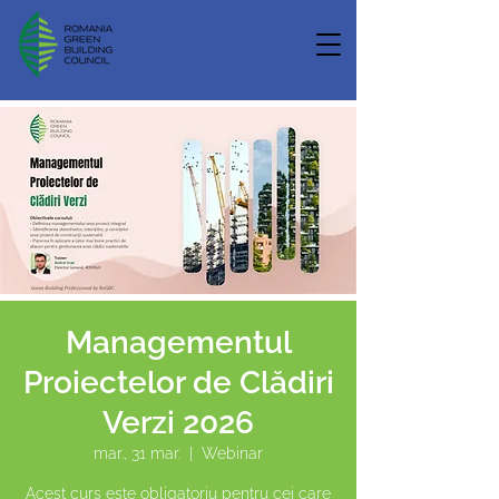
Managementul
Proiectelor de Clădiri
Verzi 2026
mar., 31 mar.
  |  
Webinar
Acest curs este obligatoriu pentru cei care