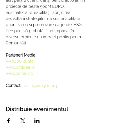
atât pentru clienți, cât și pentru acționari în 
proiecte de peste 500M EURO.
Sustinator al durabilității, sprijinirea 
dezvoltării strategiilor de sustenabilitate, 
prioritizarea și promovarea agendei ESG.
Perspectivă globală, fiind implicat în 
diverse proiecte cu impact pozitiv pentru 
Comunități.
Parteneri Media
www.ibuild.info
www.proidea.ro
www.daibau.ro
Contact 
training@rogbc.org
Distribuie evenimentul