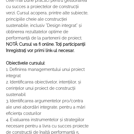
cele mai bune practici pentru gestionarea 
cu succes a proiectelor de construcții 
verzi. Cursul acopera, printre alte subiecte, 
principiile cheie ale construcției 
sustenabile, inclusiv "Design integrat" și 
obținerea rezultatelor optime de 
performanță de la partenerii de proiect.
NOTĂ: Cursul va fi online. Toți participanții 
înregistrați vor primi link-ul necesar.
Obiectivele cursului:
1. Definirea managementului unui proiect 
integrat 
2. Identificarea obiectivelor, intențiilor, și 
cerințelor unui proiect de construcții 
sustenabil 
3. Identificarea argumentelor pro/contra 
ale unei abordări integrate, pentru a mări 
eficiența costurilor 
4. Evaluarea instrumentelor și strategiilor 
necesare pentru a livra cu succes proiecte 
de construcții de înaltă performanță 5. 