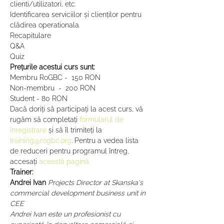
clienti/utilizatori, etc. 
Identificarea serviciilor și clienților pentru 
clădirea operationala. 
Recapitulare 
Q&A 
Quiz
Prețurile acestui curs sunt:
Membru RoGBC -  150 RON 
Non-membru  -  200 RON 
Student - 80 RON
Dacă doriți să participați la acest curs, vă 
rugăm să completați 
formularul de 
înregistrare
 și să îl trimiteți la 
training@rogbc.org
. Pentru a vedea lista 
de reduceri pentru programul întreg, 
accesați 
această pagină.
Trainer:
Andrei Ivan 
Projects Director at Skanska's 
commercial development business unit in 
CEE
Andrei Ivan este un profesionist cu 