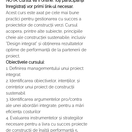
NOTĂ: Cursul va fi online. Toți participanții 
înregistrați vor primi link-ul necesar.
Acest curs este axat pe cele mai bune 
practici pentru gestionarea cu succes a 
proiectelor de construcții verzi. Cursul 
acopera, printre alte subiecte, principiile 
cheie ale construcției sustenabile, inclusiv 
"Design integrat" și obținerea rezultatelor 
optime de performanță de la partenerii de 
proiect.
Obiectivele cursului:
1. Definirea managementului unui proiect 
integrat 
2. Identificarea obiectivelor, intențiilor, și 
cerințelor unui proiect de construcții 
sustenabil 
3. Identificarea argumentelor pro/contra 
ale unei abordări integrate, pentru a mări 
eficiența costurilor 
4. Evaluarea instrumentelor și strategiilor 
necesare pentru a livra cu succes proiecte 
de construcții de înaltă performanță 5. 