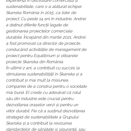
experiență în dezvoltare comercială și 
sustenabilitate, care s-a alăturat echipei 
Skanska România în 2015, ca lider de 
proiect. Cu peste 14 ani în industrie, Andrei 
a deținut diferite funcții legate de 
gestionarea proiectelor comerciale 
durabile. Începând din martie 2021, Andrei 
a fost promovat ca director de proiecte, 
conducând activitățile de management de 
proiect pentru Equilibrium și viitoarele 
proiecte Skanska din România.
În ultimii 2 ani, a contribuit cu succes la 
stimularea sustenabilității în Skanska și a 
contribuit și mai mult la misiunea 
companiei de a construi pentru o societate 
mai bună. El crede cu adevărat că rolul 
său din industrie este crucial pentru 
dezvoltarea orașelor verzi și pentru un 
viitor durabil. Fie că a susținut dezvoltarea 
strategiei de sustenabilitate a Grupului 
Skanska și a contribuit la revizuirea 
standardelor de sănătate și siguranță, sau 