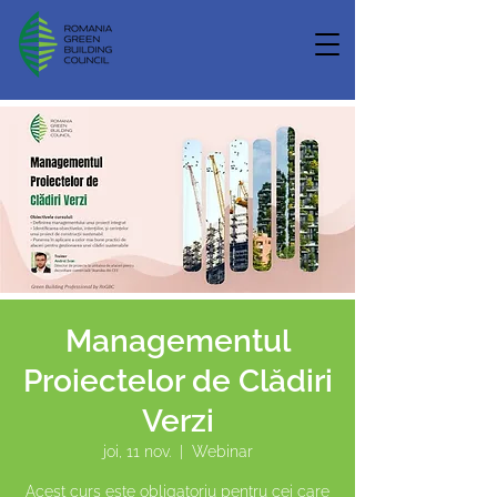
Managementul
Proiectelor de Clădiri
Verzi
joi, 11 nov.
  |  
Webinar
Acest curs este obligatoriu pentru cei care