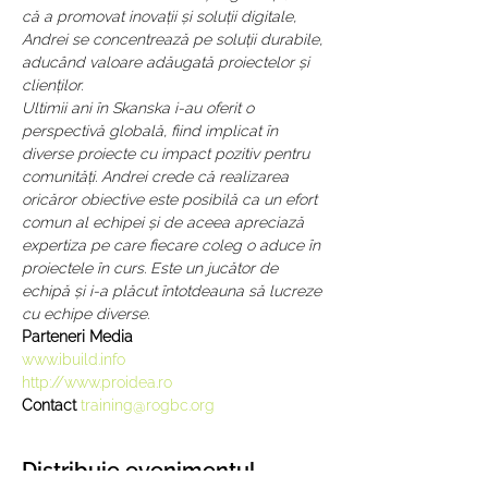
că a promovat inovații și soluții digitale, 
Andrei se concentrează pe soluții durabile, 
aducând valoare adăugată proiectelor și 
clienților.
Ultimii ani în Skanska i-au oferit o 
perspectivă globală, fiind implicat în 
diverse proiecte cu impact pozitiv pentru 
comunități. Andrei crede că realizarea 
oricăror obiective este posibilă ca un efort 
comun al echipei și de aceea apreciază 
expertiza pe care fiecare coleg o aduce în 
proiectele în curs. Este un jucător de 
echipă și i-a plăcut întotdeauna să lucreze 
cu echipe diverse.
Parteneri Media
www.ibuild.info
http://www.proidea.ro
Contact 
training@rogbc.org
Distribuie evenimentul