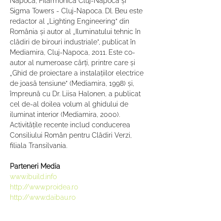
Napoca, Filarmonica Cluj-Napoca și 
Sigma Towers - Cluj-Napoca. Dl. Beu este 
redactor al „Lighting Engineering” din 
România și autor al „Iluminatului tehnic în 
clădiri de birouri industriale”, publicat în 
Mediamira, Cluj-Napoca, 2011. Este co-
autor al numeroase cărți, printre care și 
„Ghid de proiectare a instalațiilor electrice 
de joasă tensiune” (Mediamira, 1998) și, 
împreună cu Dr. Liisa Halonen, a publicat 
cel de-al doilea volum al ghidului de 
iluminat interior (Mediamira, 2000). 
Activitățile recente includ conducerea 
Consiliului Român pentru Clădiri Verzi, 
filiala Transilvania.
Parteneri Media
www.ibuild.info
http://www.proidea.ro
http://www.daibau.ro