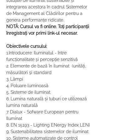
soluțiile de iluminat sustenabile și 
integrarea acestora în cadrul Sistemelor 
de Management al Clădirilor pentru a 
genera performanțe ridicate.
NOTĂ: Cursul va fi online. Toți participanții 
înregistrați vor primi link-ul necesar.
Obiectivele cursului:
1.Introducere: Iluminatul - între 
funcționalitate și percepție senzitivă
2. Elemente de bază în iluminat  (unități, 
măsurători și standard
3. Lămpi
4. Poluare luminoasă
5. Sisteme de iluminat
6. Lumina naturală și tuburi ce utilizează 
lumina naturală
7. Dialux - Sofware European pentru 
Iluminat
8. EN 15193 - Lighting ENergy Index LENI
9. Sustenabilitatea sistemelor de iluminat
10. Sisteme automatizate de control