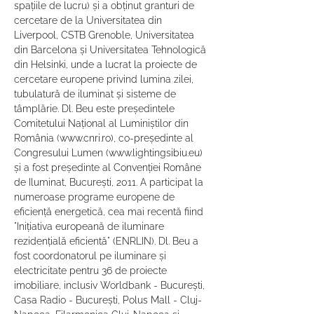
spațiile de lucru) și a obținut granturi de 
cercetare de la Universitatea din 
Liverpool, CSTB Grenoble, Universitatea 
din Barcelona și Universitatea Tehnologică 
din Helsinki, unde a lucrat la proiecte de 
cercetare europene privind lumina zilei, 
tubulatură de iluminat și sisteme de 
tâmplărie. Dl. Beu este președintele 
Comitetului Național al Luminiștilor din 
România (www.cnri.ro), co-președinte al 
Congresului Lumen (www.lightingsibiu.eu) 
și a fost președinte al Convenției Române 
de Iluminat, București, 2011. A participat la 
numeroase programe europene de 
eficiență energetică, cea mai recentă fiind 
"Inițiativa europeană de iluminare 
rezidențială eficientă" (ENRLIN). Dl. Beu a 
fost coordonatorul pe iluminare și 
electricitate pentru 36 de proiecte 
imobiliare, inclusiv Worldbank - București, 
Casa Radio - București, Polus Mall - Cluj-