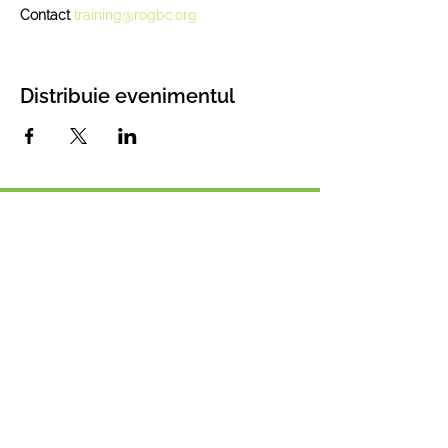
Contact 
training@rogbc.org
Distribuie evenimentul
Asociația Romania
Green Building Coucil
Din 2008 dezvoltăm proiecte și
lansăm inițiative pentru dezvoltarea
sustenabilă a României
Email:
info@rogbc.org