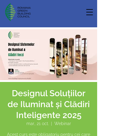
Designul Soluțiilor
de Iluminat și Clădiri
Inteligente 2025
mar., 21 oct.
  |  
Webinar
Acest curs este obligatoriu pentru cei care