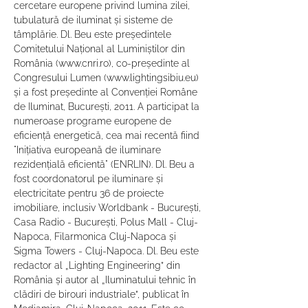
cercetare europene privind lumina zilei, 
tubulatură de iluminat și sisteme de 
tâmplărie. Dl. Beu este președintele 
Comitetului Național al Luminiștilor din 
România (www.cnri.ro), co-președinte al 
Congresului Lumen (www.lightingsibiu.eu) 
și a fost președinte al Convenției Române 
de Iluminat, București, 2011. A participat la 
numeroase programe europene de 
eficiență energetică, cea mai recentă fiind 
"Inițiativa europeană de iluminare 
rezidențială eficientă" (ENRLIN). Dl. Beu a 
fost coordonatorul pe iluminare și 
electricitate pentru 36 de proiecte 
imobiliare, inclusiv Worldbank - București, 
Casa Radio - București, Polus Mall - Cluj-
Napoca, Filarmonica Cluj-Napoca și 
Sigma Towers - Cluj-Napoca. Dl. Beu este 
redactor al „Lighting Engineering” din 
România și autor al „Iluminatului tehnic în 
clădiri de birouri industriale”, publicat în 