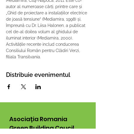
Mediamira, Cluj-Napoca, 2011. Este co-
autor al numeroase cărți, printre care și 
„Ghid de proiectare a instalațiilor electrice 
de joasă tensiune” (Mediamira, 1998) și, 
împreună cu Dr. Liisa Halonen, a publicat 
cel de-al doilea volum al ghidului de 
iluminat interior (Mediamira, 2000). 
Activitățile recente includ conducerea 
Consiliului Român pentru Clădiri Verzi, 
filiala Transilvania.
Distribuie evenimentul
Asociația Romania
Green Building Coucil