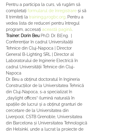
Pentru a participa la curs, vă rugăm să 
completați 
formularul de înregistrare
 și să 
îl trimiteți la 
training@rogbc.org
. Pentru a 
vedea lista de reduceri pentru întregul 
program, accesați 
această pagină
.
Trainer: Dorin Beu
 Ph.D. Dr. B.Eng.  | 
Conferențiar în cadrul Universitaății 
Tehnice din Cluj-Napoca | Director 
General B-Lighting SRL | Director al 
Laboratorului de Inginerie Electrică în 
cadrul Universității Tehnice din Cluj-
Napoca
Dr. Beu a obținut doctoratul în Ingineria 
Construcțiilor de la Universitatea Tehnică 
din Cluj-Napoca, s-a specializat în 
„daylight offices” (lumină naturală în 
spațiile de lucru) și a obținut granturi de 
cercetare de la Universitatea din 
Liverpool, CSTB Grenoble, Universitatea 
din Barcelona și Universitatea Tehnologică 
din Helsinki, unde a lucrat la proiecte de 