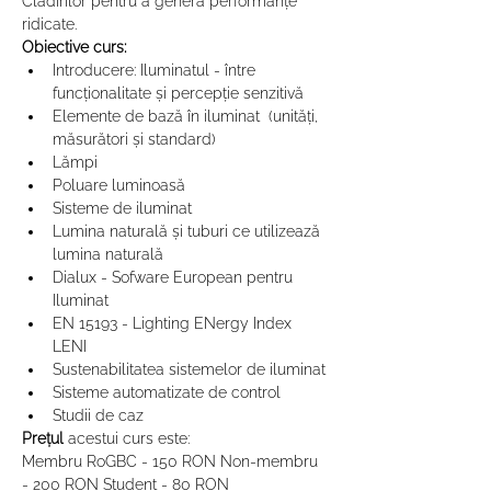
Clădirilor pentru a genera performanțe 
ridicate.
Obiective curs:
Introducere: Iluminatul - între 
funcționalitate și percepție senzitivă
Elemente de bază în iluminat  (unități, 
măsurători și standard)
Lămpi
Poluare luminoasă
Sisteme de iluminat
Lumina naturală și tuburi ce utilizează 
lumina naturală
Dialux - Sofware European pentru 
Iluminat
EN 15193 - Lighting ENergy Index 
LENI
Sustenabilitatea sistemelor de iluminat
Sisteme automatizate de control
Studii de caz
Prețul 
acestui curs este:
Membru RoGBC - 150 RON Non-membru 
- 200 RON Student - 80 RON