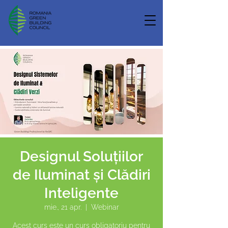
Designul Soluțiilor
de Iluminat și Clădiri
Inteligente
mie., 21 apr.
  |  
Webinar
Acest curs este un curs obligatoriu pentru