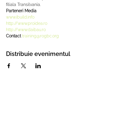
filiala Transilvania.
Parteneri Media
www.ibuild.info
http://www.proidea.ro
http://www.daibau.ro
Contact 
training@rogbc.org
Distribuie evenimentul
Asociația Romania
Green Building Coucil
Din 2008 dezvoltăm proiecte și
lansăm inițiative pentru dezvoltarea