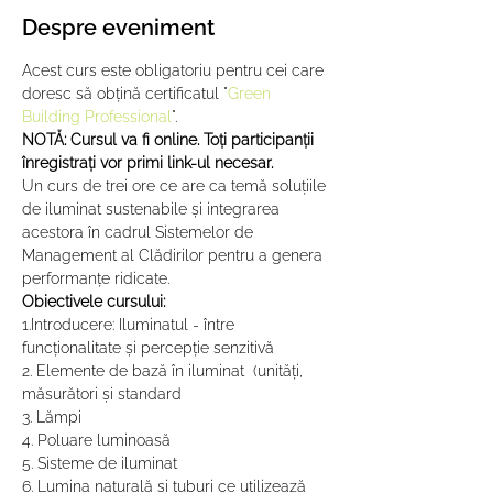
Despre eveniment
Acest curs este obligatoriu pentru cei care 
doresc să obțină certificatul "
Green 
Building Professional
".
NOTĂ: Cursul va fi online. Toți participanții 
înregistrați vor primi link-ul necesar.
Un curs de trei ore ce are ca temă soluțiile 
de iluminat sustenabile și integrarea 
acestora în cadrul Sistemelor de 
Management al Clădirilor pentru a genera 
performanțe ridicate.
Obiectivele cursului:
1.Introducere: Iluminatul - între 
funcționalitate și percepție senzitivă
2. Elemente de bază în iluminat  (unități, 
măsurători și standard
3. Lămpi
4. Poluare luminoasă
5. Sisteme de iluminat
6. Lumina naturală și tuburi ce utilizează 