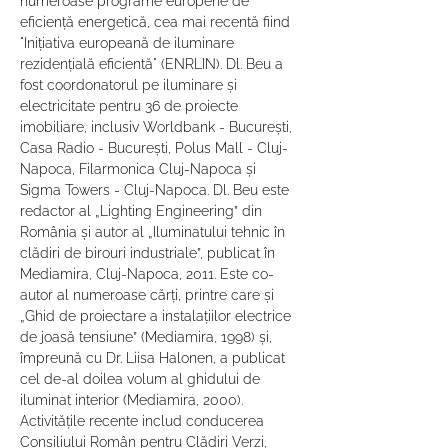
numeroase programe europene de 
eficiență energetică, cea mai recentă fiind 
"Inițiativa europeană de iluminare 
rezidențială eficientă" (ENRLIN). Dl. Beu a 
fost coordonatorul pe iluminare și 
electricitate pentru 36 de proiecte 
imobiliare, inclusiv Worldbank - București, 
Casa Radio - București, Polus Mall - Cluj-
Napoca, Filarmonica Cluj-Napoca și 
Sigma Towers - Cluj-Napoca. Dl. Beu este 
redactor al „Lighting Engineering” din 
România și autor al „Iluminatului tehnic în 
clădiri de birouri industriale”, publicat în 
Mediamira, Cluj-Napoca, 2011. Este co-
autor al numeroase cărți, printre care și 
„Ghid de proiectare a instalațiilor electrice 
de joasă tensiune” (Mediamira, 1998) și, 
împreună cu Dr. Liisa Halonen, a publicat 
cel de-al doilea volum al ghidului de 
iluminat interior (Mediamira, 2000). 
Activitățile recente includ conducerea 
Consiliului Român pentru Clădiri Verzi, 