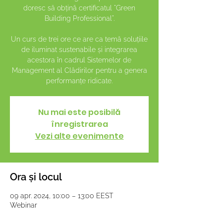
doresc să obțină certificatul "Green
Building Professional".
Un curs de trei ore ce are ca temă soluțiile
de iluminat sustenabile și integrarea
acestora în cadrul Sistemelor de
Management al Clădirilor pentru a genera
performanțe ridicate.
Nu mai este posibilă
înregistrarea
Vezi alte evenimente
Ora și locul
09 apr. 2024, 10:00 – 13:00 EEST
Webinar