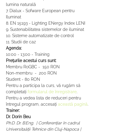
lumina naturală
7. Dialux - Sofware European pentru 
Iluminat
8. EN 15193 - Lighting ENergy Index LENI
9. Sustenabilitatea sistemelor de iluminat
10. Sisteme automatizate de control
11. Studii de caz
Agenda:
10:00 - 13:00 - Training
Prețurile acestui curs sunt:
Membru RoGBC -  150 RON 
Non-membru  -  200 RON 
Student - 80 RON
Pentru a participa la curs, vă rugăm să 
completați 
formularul de înregistrare
. 
Pentru a vedea lista de reduceri pentru 
întregul program, accesați 
această pagină
.
Trainer:
Dr. Dorin Beu
Ph.D. Dr. B.Eng.  | Conferențiar în cadrul 
Universitaății Tehnice din Cluj-Napoca | 