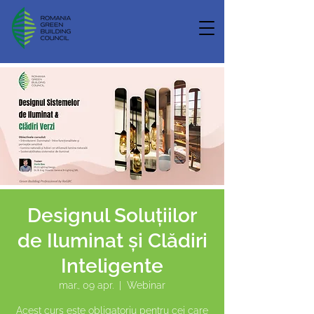
Designul Soluțiilor
de Iluminat și Clădiri
Inteligente
mar., 09 apr.
  |  
Webinar
Acest curs este obligatoriu pentru cei care