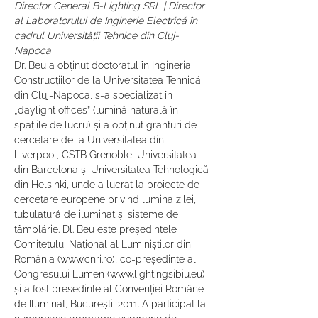
Director General B-Lighting SRL | Director 
al Laboratorului de Inginerie Electrică în 
cadrul Universității Tehnice din Cluj-
Napoca
Dr. Beu a obținut doctoratul în Ingineria 
Construcțiilor de la Universitatea Tehnică 
din Cluj-Napoca, s-a specializat în 
„daylight offices” (lumină naturală în 
spațiile de lucru) și a obținut granturi de 
cercetare de la Universitatea din 
Liverpool, CSTB Grenoble, Universitatea 
din Barcelona și Universitatea Tehnologică 
din Helsinki, unde a lucrat la proiecte de 
cercetare europene privind lumina zilei, 
tubulatură de iluminat și sisteme de 
tâmplărie. Dl. Beu este președintele 
Comitetului Național al Luminiștilor din 
România (www.cnri.ro), co-președinte al 
Congresului Lumen (www.lightingsibiu.eu) 
și a fost președinte al Convenției Române 
de Iluminat, București, 2011. A participat la 