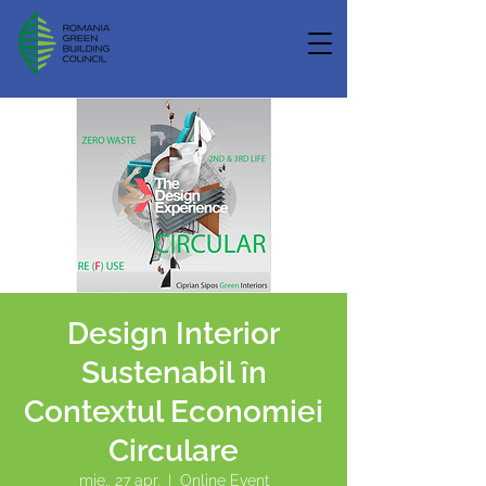
Design Interior
Sustenabil în
Contextul Economiei
Circulare
mie., 27 apr.
  |  
Online Event