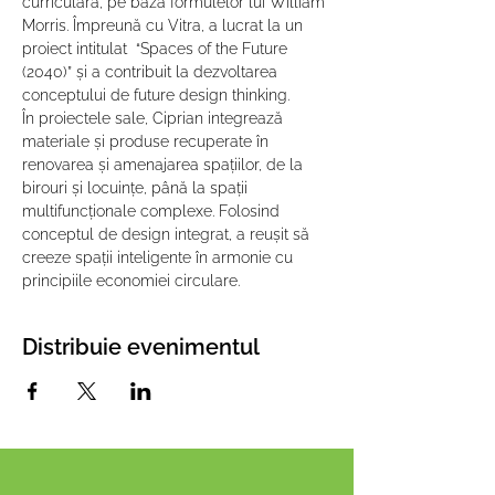
curriculară, pe baza formulelor lui William 
Morris. Împreună cu Vitra, a lucrat la un 
proiect intitulat  “Spaces of the Future 
(2040)” și a contribuit la dezvoltarea 
conceptului de future design thinking.   
În proiectele sale, Ciprian integrează 
materiale și produse recuperate în 
renovarea și amenajarea spațiilor, de la 
birouri și locuințe, până la spații 
multifuncționale complexe. Folosind 
conceptul de design integrat, a reușit să 
creeze spații inteligente în armonie cu 
principiile economiei circulare.
Distribuie evenimentul