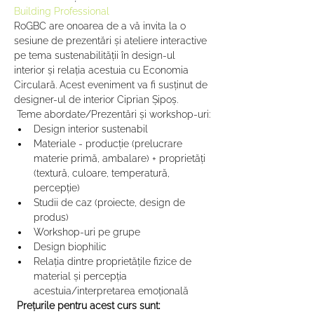
Building Professional
RoGBC are onoarea de a vă invita la o 
sesiune de prezentări și ateliere interactive 
pe tema sustenabilității în design-ul 
interior și relația acestuia cu Economia 
Circulară. Acest eveniment va fi susținut de 
designer-ul de interior Ciprian Șipoș. 
 Teme abordate/Prezentări și workshop-uri:
Design interior sustenabil
Materiale - producție (prelucrare 
materie primă, ambalare) + proprietăți 
(textură, culoare, temperatură, 
percepție)
Studii de caz (proiecte, design de 
produs)
Workshop-uri pe grupe
Design biophilic
Relația dintre proprietățile fizice de 
material și percepția 
acestuia/interpretarea emoțională
Prețurile pentru acest curs sunt: