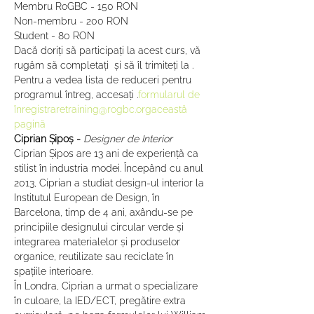
Membru RoGBC - 150 RON 
Non-membru - 200 RON 
Student - 80 RON  
Dacă doriți să participați la acest curs, vă 
rugăm să completați 
 și să îl trimiteți la 
. 
Pentru a vedea lista de reduceri pentru 
programul întreg, accesați 
.
formularul de 
înregistrare
training@rogbc.org
această 
pagină
Ciprian Șipoș - 
Designer de Interior
Ciprian Șipos are 13 ani de experiență ca 
stilist în industria modei. Începând cu anul 
2013, Ciprian a studiat design-ul interior la 
Institutul European de Design, în 
Barcelona, timp de 4 ani, axându-se pe 
principiile designului circular verde și 
integrarea materialelor și produselor 
organice, reutilizate sau reciclate în 
spațiile interioare.   
În Londra, Ciprian a urmat o specializare 
în culoare, la IED/ECT, pregătire extra 