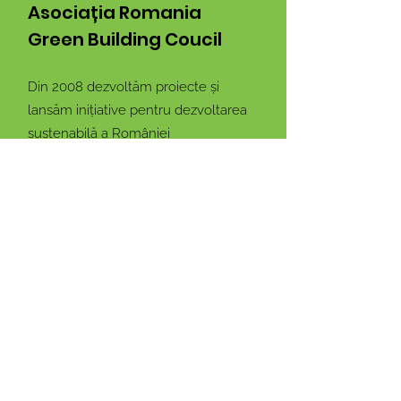
Asociația Romania
Green Building Coucil
Din 2008 dezvoltăm proiecte și
lansăm inițiative pentru dezvoltarea
sustenabilă a României
Email:
info@rogbc.org
Adresa:
Nicolae G. Caramfil 87, Sector
1, București, Romania
Rămâi conectat cu noi!
Introdu adresa ta de email
Mă abonez!