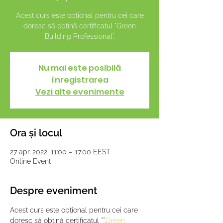
Acest curs este opțional pentru cei care
doresc să obțină certificatul "Green
Building Professional".
Nu mai este posibilă
înregistrarea
Vezi alte evenimente
Ora și locul
27 apr. 2022, 11:00 – 17:00 EEST
Online Event
Despre eveniment
Acest curs este opțional pentru cei care 
doresc să obțină certificatul "
".
Green 