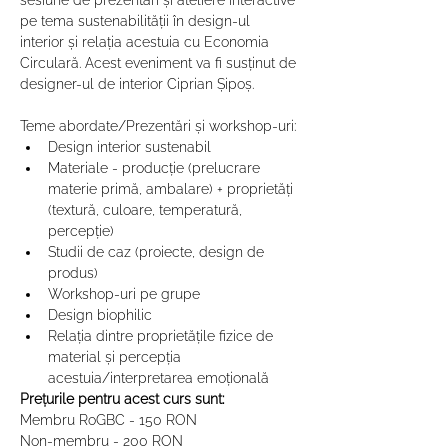
sesiune de prezentări și ateliere interactive 
pe tema sustenabilității în design-ul 
interior și relația acestuia cu Economia 
Circulară. Acest eveniment va fi susținut de 
designer-ul de interior Ciprian Șipoș.

Teme abordate/Prezentări și workshop-uri:
Design interior sustenabil
Materiale - producție (prelucrare 
materie primă, ambalare) + proprietăți 
(textură, culoare, temperatură, 
percepție)
Studii de caz (proiecte, design de 
produs)
Workshop-uri pe grupe
Design biophilic
Relația dintre proprietățile fizice de 
material și percepția 
acestuia/interpretarea emoțională
Prețurile pentru acest curs sunt:
Membru RoGBC - 150 RON

Non-membru - 200 RON
