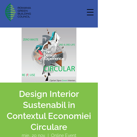
Design Interior
Sustenabil în
Contextul Economiei
Circulare
mie., 20 nov.
  |  
Online Event