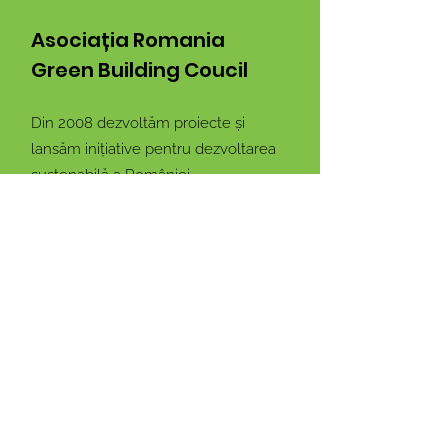
Asociația Romania
Green Building Coucil
Din 2008 dezvoltăm proiecte și
lansăm inițiative pentru dezvoltarea
sustenabilă a României
Email:
info@rogbc.org
Adresa:
Nicolae G. Caramfil 87, Sector
1, București, Romania
Rămâi conectat cu noi!
Introdu adresa ta de email