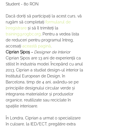
Student - 80 RON

Dacă doriți să participați la acest curs, vă 
rugăm să completați 
formularul de 
înregistrare
 și să îl trimiteți la 
training@rogbc.org
. Pentru a vedea lista 
de reduceri pentru programul întreg, 
accesați
 această pagină
.
Ciprian Șipoș - 
Designer de Interior
Ciprian Șipos are 13 ani de experiență ca 
stilist în industria modei. Începând cu anul 
2013, Ciprian a studiat design-ul interior la 
Institutul European de Design, în 
Barcelona, timp de 4 ani, axându-se pe 
principiile designului circular verde și 
integrarea materialelor și produselor 
organice, reutilizate sau reciclate în 
spațiile interioare.

În Londra, Ciprian a urmat o specializare 
în culoare, la IED/ECT, pregătire extra 