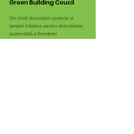
Green Building Coucil
Din 2008 dezvoltăm proiecte și
lansăm inițiative pentru dezvoltarea
sustenabilă a României
Email:
info@rogbc.org
Adresa:
Nicolae G. Caramfil 87, Sector
1, București, Romania
Rămâi conectat cu noi!
Introdu adresa ta de email
Mă abonez!