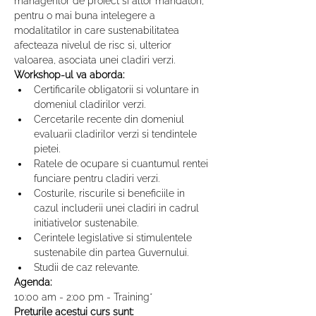
managerilor de proiect si altor mandatori, 
pentru o mai buna intelegere a 
modalitatilor in care sustenabilitatea 
afecteaza nivelul de risc si, ulterior 
valoarea, asociata unei cladiri verzi.
Workshop-ul va aborda:
Certificarile obligatorii si voluntare in 
domeniul cladirilor verzi.
Cercetarile recente din domeniul 
evaluarii cladirilor verzi si tendintele 
pietei.
Ratele de ocupare si cuantumul rentei 
funciare pentru cladiri verzi.
Costurile, riscurile si beneficiile in 
cazul includerii unei cladiri in cadrul 
initiativelor sustenabile.
Cerintele legislative si stimulentele 
sustenabile din partea Guvernului.
Studii de caz relevante.
Agenda:
10:00 am - 2:00 pm - Training*
Preturile acestui curs sunt: