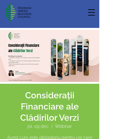
Considerații
Financiare ale
Clădirilor Verzi
joi, 09 dec.
  |  
Webinar
Acest curs este obligatoriu pentru cei care