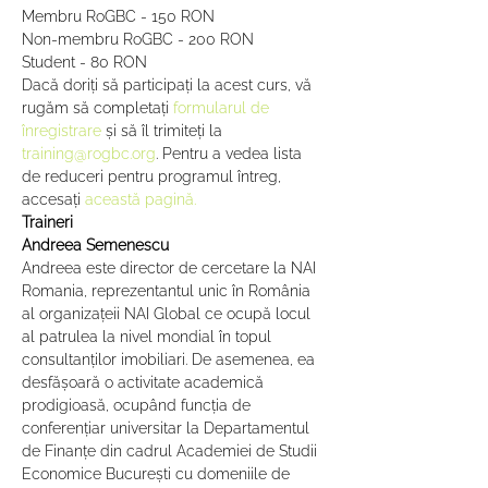
Membru RoGBC - 150 RON
Non-membru RoGBC - 200 RON
Student - 80 RON
Dacă doriți să participați la acest curs, vă 
rugăm să completați 
formularul de 
înregistrare
 și să îl trimiteți la 
training@rogbc.org
. Pentru a vedea lista 
de reduceri pentru programul întreg, 
accesați 
această pagină.
Traineri
Andreea Semenescu
Andreea este director de cercetare la NAI 
Romania, reprezentantul unic în România 
al organizațeii NAI Global ce ocupă locul 
al patrulea la nivel mondial în topul 
consultanților imobiliari. De asemenea, ea 
desfășoară o activitate academică 
prodigioasă, ocupând funcția de 
conferențiar universitar la Departamentul 
de Finanțe din cadrul Academiei de Studii 
Economice București cu domeniile de 