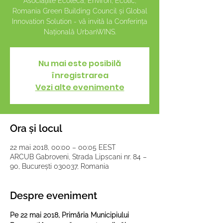
Asociațiile Ecoteca, Environ, Ecotic,
Romania Green Building Council și Global
Innovation Solution - vă invită la Conferința
Națională UrbanWINS.
Nu mai este posibilă
înregistrarea
Vezi alte evenimente
Ora și locul
22 mai 2018, 00:00 – 00:05 EEST
ARCUB Gabroveni, Strada Lipscani nr. 84 –
90, București 030037, Romania
Despre eveniment
Pe 22 mai 2018, Primăria Municipiului 