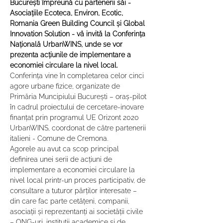
București împreună cu partenerii săi - 
Asociațiile Ecoteca, Environ, Ecotic, 
Romania Green Building Council și Global 
Innovation Solution - vă invită la Conferința 
Națională UrbanWINS, unde se vor 
prezenta acțiunile de implementare a 
economiei circulare la nivel local.
Conferința vine în completarea celor cinci 
agore urbane fizice, organizate de 
Primăria Muncipiului București – oraș-pilot 
în cadrul proiectului de cercetare-inovare 
finanțat prin programul UE Orizont 2020 
UrbanWINS, coordonat de către partenerii 
italieni - Comune de Cremona.
Agorele au avut ca scop principal 
definirea unei serii de acțiuni de 
implementare a economiei circulare la 
nivel local printr-un proces participativ, de 
consultare a tuturor părților interesate – 
din care fac parte cetățeni, companii, 
asociații și reprezentanți ai societății civile 
– ONG-uri, instituții academice și de 