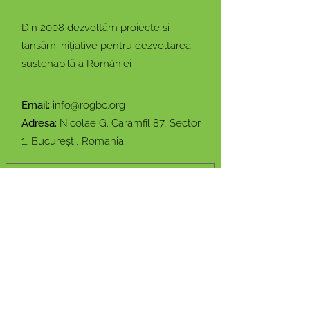
Din 2008 dezvoltăm proiecte și
lansăm inițiative pentru dezvoltarea
sustenabilă a României
Email:
info@rogbc.org
Adresa:
Nicolae G. Caramfil 87, Sector
1, București, Romania
Rămâi conectat cu noi!
Introdu adresa ta de email
Mă abonez!