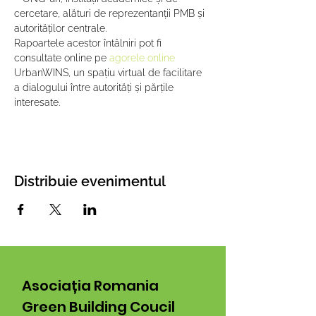
cercetare, alături de reprezentanții PMB și 
autorităților centrale.
Rapoartele acestor întâlniri pot fi 
consultate online pe 
agorele online
UrbanWINS, un spațiu virtual de facilitare 
a dialogului între autorități și părțile 
interesate.
Distribuie evenimentul
Asociația Romania
Green Building Coucil