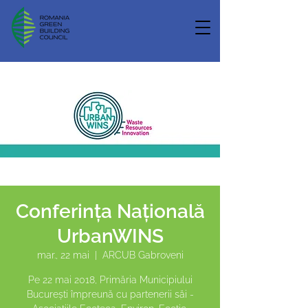
Conferința Națională
UrbanWINS
mar., 22 mai
  |  
ARCUB Gabroveni
Pe 22 mai 2018, Primăria Municipiului
București împreună cu partenerii săi -