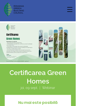
Certificarea Green
Homes
joi, 09 sept.
  |  
Webinar
Nu mai este posibilă