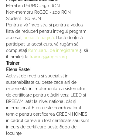
Membru RoGBC - 150 RON

Non-membru RoGBC - 200 RON

Student - 80 RON
Pentru a vă înregistra și pentru a vedea 
lista de reduceri pentru întregul program, 
accesați 
această pagină
. Dacă doriți să 
participați la acest curs, vă rugăm să 
completați 
formularul de înregistrare
 și să 
îl trimiteți la 
training@rogbc.org
Trainer
Elena Rastei
Activist de mediu și specialist în 
sustenabilitate cu peste zece ani de 
experienţă  în implementarea sistemelor 
de certificare pentru clădiri verzi LEED și 
BREEAM, atât la nivel naţional cât şi 
internaţional. Elena este coordonatorul 
tehnic pentru certificarea GREEN HOMES 
în cadrul careia au fost certificate sau sunt 
în curs de certificare peste 6000 de 
locuințe. 
