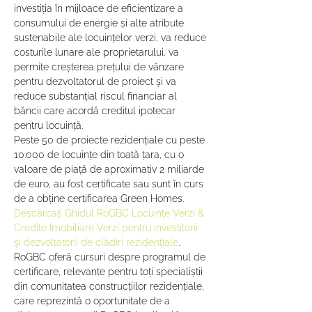
investiția în mijloace de eficientizare a 
consumului de energie și alte atribute 
sustenabile ale locuințelor verzi, va reduce 
costurile lunare ale proprietarului, va 
permite creșterea prețului de vânzare 
pentru dezvoltatorul de proiect și va 
reduce substanțial riscul financiar al 
băncii care acordă creditul ipotecar 
pentru locuință.
Peste 50 de proiecte rezidențiale cu peste 
10.000 de locuințe din toată țara, cu o 
valoare de piață de aproximativ 2 miliarde 
de euro, au fost certificate sau sunt în curs 
de a obține certificarea Green Homes. 
Descărcați Ghidul RoGBC Locuințe Verzi & 
Credite Imobiliare Verzi pentru investitorii 
și dezvoltatorii de clădiri rezidențiale
.
RoGBC oferă cursuri despre programul de 
certificare, relevante pentru toți specialiștii 
din comunitatea construcțiilor rezidențiale, 
care reprezintă o oportunitate de a 