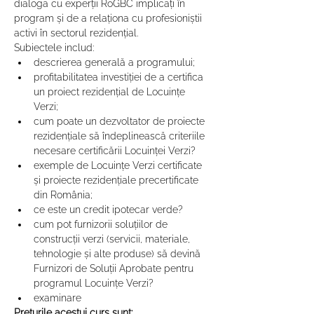
dialoga cu experții RoGBC implicați în 
program și de a relaționa cu profesioniștii 
activi în sectorul rezidențial.
Subiectele includ:
descrierea generală a programului;
profitabilitatea investiției de a certifica 
un proiect rezidențial de Locuințe 
Verzi;
cum poate un dezvoltator de proiecte 
rezidențiale să îndeplinească criteriile 
necesare certificării Locuinței Verzi?
exemple de Locuințe Verzi certificate 
și proiecte rezidențiale precertificate 
din România;
ce este un credit ipotecar verde?
cum pot furnizorii soluțiilor de 
construcții verzi (servicii, materiale, 
tehnologie și alte produse) să devină 
Furnizori de Soluții Aprobate pentru 
programul Locuințe Verzi?
examinare
Prețurile acestui curs sunt: