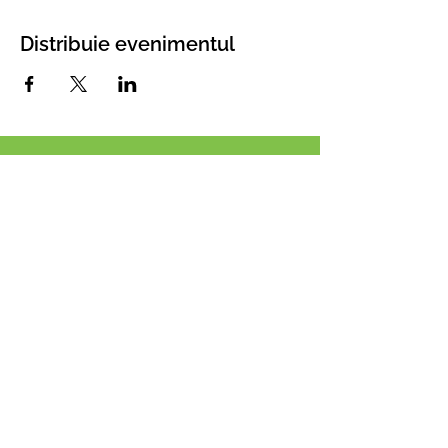
Distribuie evenimentul
Asociația Romania
Green Building Coucil
Din 2008 dezvoltăm proiecte și
lansăm inițiative pentru dezvoltarea
sustenabilă a României
Email:
info@rogbc.org
Adresa:
Nicolae G. Caramfil 87, Sector
1, București, Romania