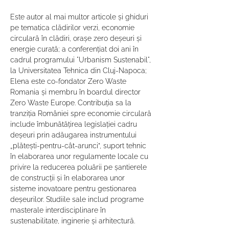
Este autor al mai multor articole și ghiduri 
pe tematica clădirilor verzi, economie 
circulară în clădiri, orașe zero deșeuri și 
energie curată; a conferențiat doi ani în 
cadrul programului "Urbanism Sustenabil", 
la Universitatea Tehnica din Cluj-Napoca;

Elena este co-fondator Zero Waste 
Romania și membru în boardul director 
Zero Waste Europe. Contribuția sa la 
tranziția României spre economie circulară 
include îmbunătățirea legislației cadru 
deșeuri prin adăugarea instrumentului 
„plătești-pentru-cât-arunci”, suport tehnic 
în elaborarea unor regulamente locale cu 
privire la reducerea poluării pe șantierele 
de construcții și în elaborarea unor 
sisteme inovatoare pentru gestionarea 
deșeurilor. Studiile sale includ programe 
masterale interdisciplinare în 
sustenabilitate, inginerie și arhitectură.