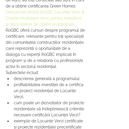
de euro, au fost certificate sau sunt în curs 
de a obține certificarea Green Homes. 
Descărcați Ghidul RoGBC Locuințe Verzi & 
Credite Imobiliare Verzi pentru investitorii 
și dezvoltatorii de clădiri rezidențiale
.
RoGBC oferă cursuri despre programul de 
certificare, relevante pentru toți specialiștii 
din comunitatea construcțiilor rezidențiale, 
care reprezintă o oportunitate de a 
dialoga cu experții RoGBC implicați în 
program și de a relaționa cu profesioniștii 
activi în sectorul rezidențial.
Subiectele includ:
descrierea generală a programului;
profitabilitatea investiției de a certifica 
un proiect rezidențial de Locuințe 
Verzi;
cum poate un dezvoltator de proiecte 
rezidențiale să îndeplinească criteriile 
necesare certificării Locuinței Verzi?
exemple de Locuințe Verzi certificate 
și proiecte rezidențiale precertificate 