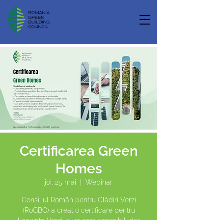
Certificarea Green
Homes
joi, 25 mai
  |  
Webinar
Consiliul Român pentru Clădiri Verzi
(RoGBC) a creat o certificare pentru