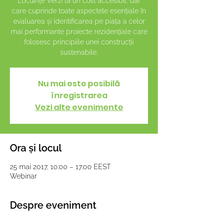
Locuințe Verzi la un cost accesibil, dar
care cuprinde toate aspectele esențiale în
evaluarea și identificarea pe piața a celor
mai performante proiecte rezidențiale care
folosesc principiile unei construcții
sustenabile.
Nu mai este posibilă
înregistrarea
Vezi alte evenimente
Ora și locul
25 mai 2017, 10:00 – 17:00 EEST
Webinar
Despre eveniment