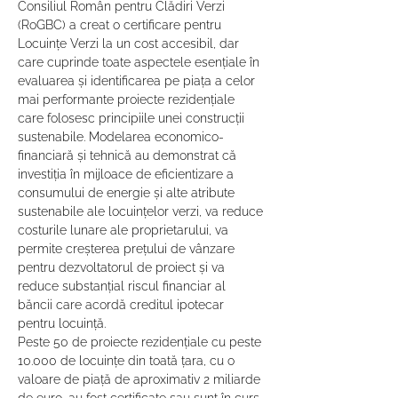
Consiliul Român pentru Clădiri Verzi 
(RoGBC) a creat o certificare pentru 
Locuințe Verzi la un cost accesibil, dar 
care cuprinde toate aspectele esențiale în 
evaluarea și identificarea pe piața a celor 
mai performante proiecte rezidențiale 
care folosesc principiile unei construcții 
sustenabile. Modelarea economico-
financiară și tehnică au demonstrat că 
investiția în mijloace de eficientizare a 
consumului de energie și alte atribute 
sustenabile ale locuințelor verzi, va reduce 
costurile lunare ale proprietarului, va 
permite creșterea prețului de vânzare 
pentru dezvoltatorul de proiect și va 
reduce substanțial riscul financiar al 
băncii care acordă creditul ipotecar 
pentru locuință.
Peste 50 de proiecte rezidențiale cu peste 
10.000 de locuințe din toată țara, cu o 
valoare de piață de aproximativ 2 miliarde 