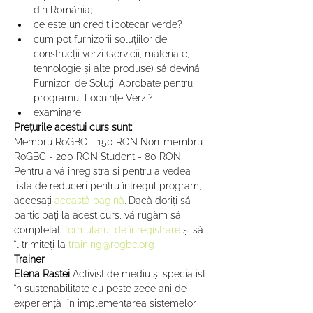
din România;
ce este un credit ipotecar verde?
cum pot furnizorii soluțiilor de 
construcții verzi (servicii, materiale, 
tehnologie și alte produse) să devină 
Furnizori de Soluții Aprobate pentru 
programul Locuințe Verzi?
examinare
Prețurile acestui curs sunt:
Membru RoGBC - 150 RON Non-membru 
RoGBC - 200 RON Student - 80 RON
Pentru a vă înregistra și pentru a vedea 
lista de reduceri pentru întregul program, 
accesați 
această pagină
. Dacă doriți să 
participați la acest curs, vă rugăm să 
completați 
formularul de înregistrare
 și să 
îl trimiteți la 
training@rogbc.org
Trainer
Elena Rastei
 Activist de mediu și specialist 
în sustenabilitate cu peste zece ani de 
experienţă  în implementarea sistemelor 