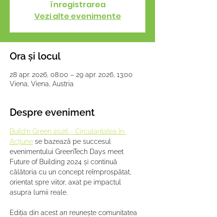
înregistrarea
Vezi alte evenimente
Ora și locul
28 apr. 2026, 08:00 – 29 apr. 2026, 13:00
Viena, Viena, Austria
Despre eveniment
Build’n Green 2026 - Circularitatea în 
Acțiune
 se bazează pe succesul 
evenimentului GreenTech Days meet 
Future of Building 2024 și continuă 
călătoria cu un concept reîmprospătat, 
orientat spre viitor, axat pe impactul 
asupra lumii reale.
Ediția din acest an reunește comunitatea 