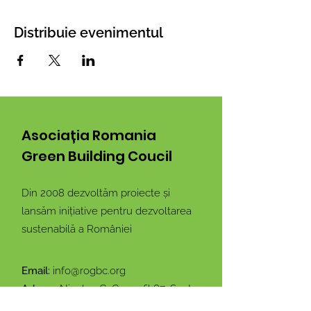
Distribuie evenimentul
Asociația Romania
Green Building Coucil
Din 2008 dezvoltăm proiecte și
lansăm inițiative pentru dezvoltarea
sustenabilă a României
Email:
info@rogbc.org
Adresa:
Nicolae G. Caramfil 87, Sector
1, București, Romania