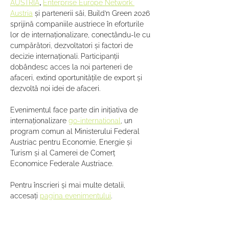
AUSTRIA
,
Enterprise Europe Network 
Austria
 și partenerii săi, Build’n Green 2026 
sprijină companiile austriece în eforturile 
lor de internaționalizare, conectându-le cu 
cumpărători, dezvoltatori și factori de 
decizie internaționali. Participanții 
dobândesc acces la noi parteneri de 
afaceri, extind oportunitățile de export și 
dezvoltă noi idei de afaceri.
Evenimentul face parte din inițiativa de 
internaționalizare 
go-international
, un 
program comun al Ministerului Federal 
Austriac pentru Economie, Energie și 
Turism și al Camerei de Comerț 
Economice Federale Austriace.
Pentru înscrieri și mai multe detalii, 
accesați 
pagina evenimentului
. 