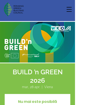
BUILD ’n GREEN
2026
mar., 28 apr.
  |  
Viena
Nu mai este posibilă