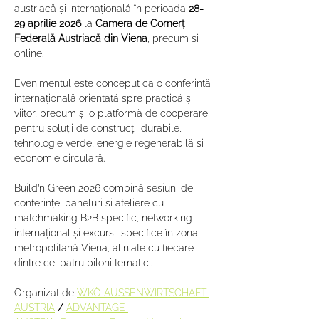
austriacă și internațională în perioada 
28-
29 aprilie 2026
 la 
Camera de Comerț 
Federală Austriacă din Viena
, precum și 
online.
Evenimentul este conceput ca o conferință 
internațională orientată spre practică și 
viitor, precum și o platformă de cooperare 
pentru soluții de construcții durabile, 
tehnologie verde, energie regenerabilă și 
economie circulară.
Build’n Green 2026 combină sesiuni de 
conferințe, paneluri și ateliere cu 
matchmaking B2B specific, networking 
internațional și excursii specifice în zona 
metropolitană Viena, aliniate cu fiecare 
dintre cei patru piloni tematici.
Organizat de 
WKÖ AUSSENWIRTSCHAFT 
AUSTRIA
/
ADVANTAGE 