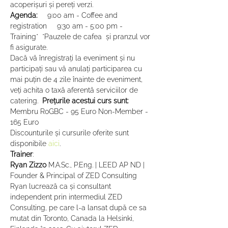
acoperișuri și pereți verzi.
Agenda:
     9:00 am - Coffee and 
registration     9:30 am - 5:00 pm - 
Training*  *Pauzele de cafea  și pranzul vor 
fi asigurate.
Dacă vă înregistrați la eveniment și nu 
participați sau vă anulați participarea cu 
mai puțin de 4 zile înainte de eveniment, 
veți achita o taxă aferentă serviciilor de 
catering.  
Prețurile acestui curs sunt:
Membru RoGBC - 95 Euro Non-Member - 
165 Euro
Discounturile și cursurile oferite sunt 
disponibile 
aici
.  
Trainer
:
Ryan Zizzo
 M.A.Sc., P.Eng. | LEED AP ND | 
Founder & Principal of ZED Consulting
Ryan lucrează ca și consultant 
independent prin intermediul ZED 
Consulting, pe care l-a lansat după ce sa 
mutat din Toronto, Canada la Helsinki, 