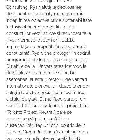
Finlanda în 2012. Cu ajutorul ZED 
Consulting, Ryan ajută la dezvoltarea 
designerilor și a facility managerilor în 
îndeplinirea obiectivelor de sustenabilitate, 
inclusiv obținerea de certificări ale 
constucțiilor verzi, stricte și recunoscute la 
nivel internațional cum ar fi LEED.
În plus față de propriul său program de 
consultanță, Ryan, ține prelegeri în cadrul 
programului de Inginerie a Construcțiilor 
Durabile de la  Universitatea Metropolia 
de Științe Aplicate din Helsinki . De 
asemenea, el este Directorul de Vânzări 
Internaționale Bionova, un dezvoltator de 
soluții durabile, specializat în evaluarea 
ciclului de viață. El mai face parte și din 
Consiliul Consultativ Tehnic al proiectului 
"Toronto Project Neutral", care se 
concentrează pe îmbunătățirea 
sustenabilității regiunilor și contribuie în 
numele Green Building Council Finlanda 
la masa rotundă Internatională LEED.