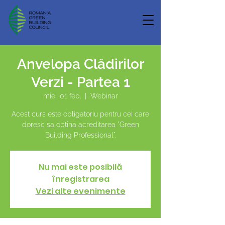
Anvelopa Clădirilor
Verzi - Partea 1
mie., 01 feb.
  |  
Webinar
Acest curs este obligatoriu pentru cei care
doresc sa obtina acreditarea "Green
Building Professional".
Nu mai este posibilă
înregistrarea
Vezi alte evenimente