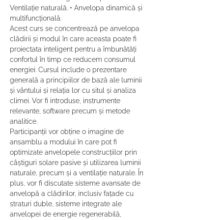
Ventilație naturală. • Anvelopa dinamică și 
multifuncțională.
Acest curs se concentrează pe anvelopa 
clădirii și modul în care aceasta poate fi 
proiectata inteligent pentru a îmbunătăți 
confortul în timp ce reducem consumul 
energiei. Cursul include o prezentare 
generală a principiilor de bază ale luminii 
și vântului și relația lor cu situl și analiza 
climei. Vor fi introduse, instrumente 
relevante, software precum și metode 
analitice.
Participanții vor obține o imagine de 
ansamblu a modului în care pot fi 
optimizate anvelopele construcțiilor prin 
câștiguri solare pasive și utilizarea luminii 
naturale, precum și a ventilație naturale. În 
plus, vor fi discutate sisteme avansate de 
anvelopă a clădirilor, inclusiv fațade cu 
straturi duble, sisteme integrate ale 
anvelopei de energie regenerabilă, 