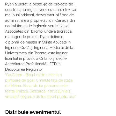
Ryan a lucrat la peste 40 de proiecte de 
construcții și regiuni verzi cu unii dintre  cei 
mai buni arhitecți, dezvoltatori și firme de 
administrare a proprietății din Canada din 
cadrul firmei de inginerie verde Halsall 
Associates din Toronto, unde a lucrat ca 
manager de proiect. Ryan deține o 
diplomă de master în Științe Aplicate în 
Inginerie Civilă și Ingineria Mediului de la 
Universitatea din Toronto, este inginer 
licențiat în provincia Ontario și deține 
Acreditarea Profesională LEED în 
Dezvoltarea Regiunilor.
"Go Green - Biroul nostru este la o 
plimbare de doar 5 minute fața de stația 
de Metrou Basarab, iar parcarea este 
foarte limitată. Descarcă instrucțiunile și 
vizualiză opțiunile de transport public 
aici.
"
Distribuie evenimentul