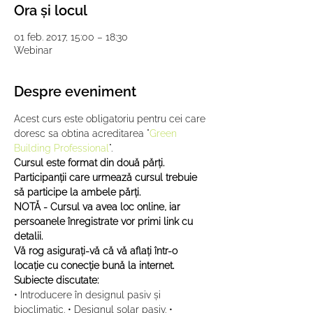
Ora și locul
01 feb. 2017, 15:00 – 18:30
Webinar
Despre eveniment
Acest curs este obligatoriu pentru cei care 
doresc sa obtina acreditarea "
Green 
Building Professional
".
Cursul este format din două părţi. 
Participanţii care urmează cursul trebuie 
să participe la ambele părţi.
NOTĂ - Cursul va avea loc online, iar 
persoanele înregistrate vor primi link cu 
detalii.
Vă rog asiguraţi-vă că vă aflaţi într-o 
locaţie cu conecţie bună la internet.
Subiecte discutate:
• Introducere în designul pasiv și 
bioclimatic. • Designul solar pasiv. • 