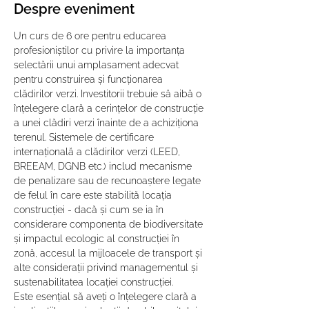
Despre eveniment
Un curs de 6 ore pentru educarea 
profesioniștilor cu privire la importanța 
selectării unui amplasament adecvat 
pentru construirea și funcționarea 
clădirilor verzi. Investitorii trebuie să aibă o 
înțelegere clară a cerințelor de construcție 
a unei clădiri verzi înainte de a achiziționa 
terenul. Sistemele de certificare 
internațională a clădirilor verzi (LEED, 
BREEAM, DGNB etc.) includ mecanisme 
de penalizare sau de recunoaștere legate 
de felul în care este stabilită locația 
construcției - dacă și cum se ia în 
considerare componenta de biodiversitate 
și impactul ecologic al construcției în 
zonă, accesul la mijloacele de transport și 
alte considerații privind managementul și 
sustenabilitatea locației construcției.
Este esențial să aveți o înțelegere clară a 