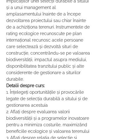
implicațiilor unei selecții durabile a sitului 
și a unui management al 
amplasamentului înainte de a începe 
dezvoltarea proiectului sau chiar înainte 
de a achiziționa terenuri. Instrumentele de 
rating ecologice recunoscute pe plan 
internațional recunosc acele persoane 
care selectează și dezvoltă situri de 
construcție, concentrându-se pe valoarea 
biodiversității, impactul asupra mediului, 
disponibilitatea tranzitului public și alte 
considerente de gestionare a siturilor 
durabile.  
Detalii despre curs:
1. Înțelegeți oportunitățile și provocările 
legate de selecția durabilă a sitului și de 
gestionarea acestuia 
2. Aflați despre evaluarea valorii 
biodiversității și a programelor inovatoare 
pentru a minimiza costurile, maximizând 
beneficiile ecologice și valoarea terenului 
3. Aflați despre relația de selecție și 