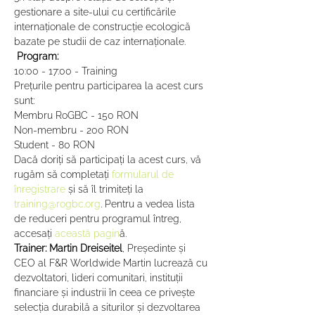
gestionare a site-ului cu certificările 
internaționale de construcție ecologică 
bazate pe studii de caz internaționale.  
Program:
10:00 - 17:00 - Training  
Prețurile pentru participarea la acest curs 
sunt:  
Membru RoGBC - 150 RON 
Non-membru - 200 RON 
Student - 80 RON
Dacă doriți să participați la acest curs, vă 
rugăm să completați 
formularul de 
înregistrare
 și să îl trimiteți la 
training@rogbc.org
. Pentru a vedea lista 
de reduceri pentru programul întreg, 
accesați 
această pagin
ă.   
Trainer: Martin Dreiseitel
, Președinte și 
CEO al F&R Worldwide Martin lucrează cu 
dezvoltatori, lideri comunitari, instituții 
financiare și industrii în ceea ce privește 
selecția durabilă a siturilor și dezvoltarea 