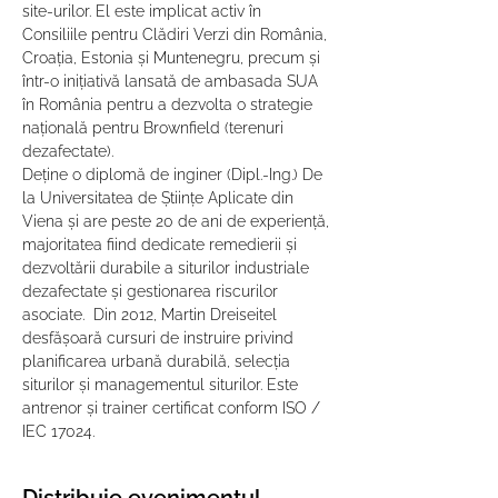
site-urilor. El este implicat activ în 
Consiliile pentru Clădiri Verzi din România, 
Croația, Estonia și Muntenegru, precum și 
într-o inițiativă lansată de ambasada SUA 
în România pentru a dezvolta o strategie 
națională pentru Brownfield (terenuri 
dezafectate).  
Deține o diplomă de inginer (Dipl.-Ing.) De 
la Universitatea de Științe Aplicate din 
Viena și are peste 20 de ani de experiență, 
majoritatea fiind dedicate remedierii și 
dezvoltării durabile a siturilor industriale 
dezafectate și gestionarea riscurilor 
asociate.  Din 2012, Martin Dreiseitel 
desfășoară cursuri de instruire privind 
planificarea urbană durabilă, selecția 
siturilor și managementul siturilor. Este 
antrenor și trainer certificat conform ISO / 
IEC 17024.