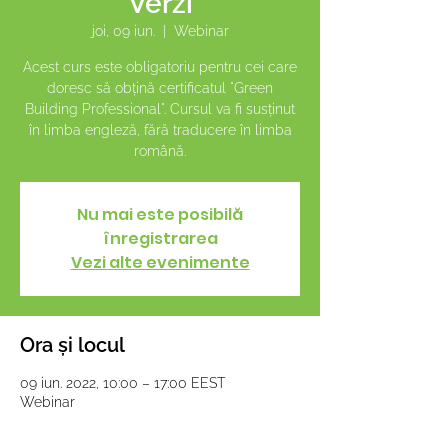
Verzi
joi, 09 iun.
  |  
Webinar
Acest curs este obligatoriu pentru cei care
doresc să obțină certificatul "Green
Building Professional". Cursul va fi susținut
în limba engleză, fără traducere în limba
română.
Nu mai este posibilă
înregistrarea
Vezi alte evenimente
Ora și locul
09 iun. 2022, 10:00 – 17:00 EEST
Webinar